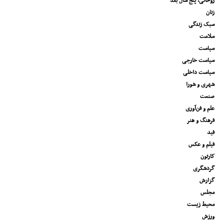
روحانی، پنج سال بعد
زنان
سبک زندگی
سلامت
سیاست
سیاست خارجی
سیاست داخلی
شهری و شورا
صنعت
علم و فن‌آوری
فرهنگ و هنر
فید
فیلم و عکس
کارتون
گردشگری
گزارش
مجلس
محیط زیست
ورزش