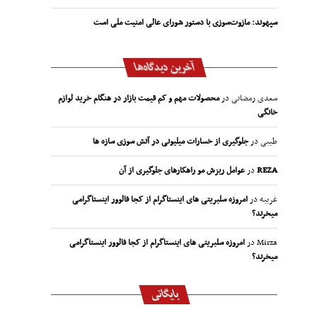
سپهوند:‌ مازوت‌سوزی با دستور شورای عالی امنیت ملی است
آخرین دیدگاه‌ها
سعدی رمضانی
در
محصولات مهم و کم قیمت بازار در هنگام خرید لوازم
خانگی
طیبی
در
جلوگیری از خسارات میلیونی در آتش سوزی سازه ها
REZA
در
عوامل ریزش مو راهکارهای جلوگیری از آن
غریبه
در
امروزه سلبریتی های اینستاگرام از کجا فالوور اینستاگرامی
میخرند؟
Mirza
در
امروزه سلبریتی های اینستاگرام از کجا فالوور اینستاگرامی
میخرند؟
بایگانی