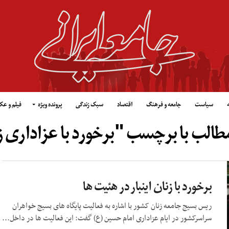
سیاست
جامعه و فرهنگ
اقتصاد
سبک زندگی
پرونده ویژه
فیلم و ع
طالب با برچسب "برخورد با عزاداری 
برخورد با زنان اینبار در هئیت ها
ریس بسیج جامعه زنان کشور با اشاره به فعالیت پایگاه های بسیج خواهران
سراسرکشور در ایام عزاداری امام حسین (ع) گفت: این فعالیت ها در داخل...