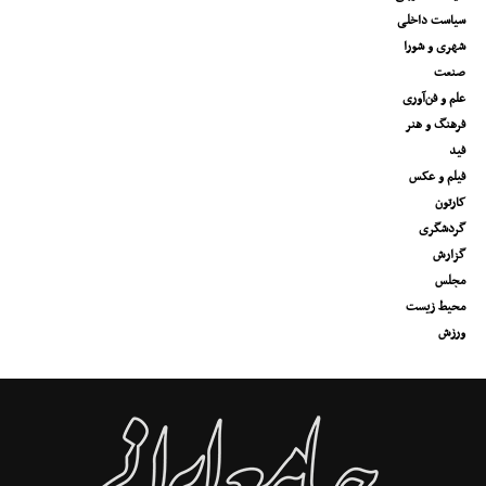
سیاست داخلی
شهری و شورا
صنعت
علم و فن‌آوری
فرهنگ و هنر
فید
فیلم و عکس
کارتون
گردشگری
گزارش
مجلس
محیط زیست
ورزش