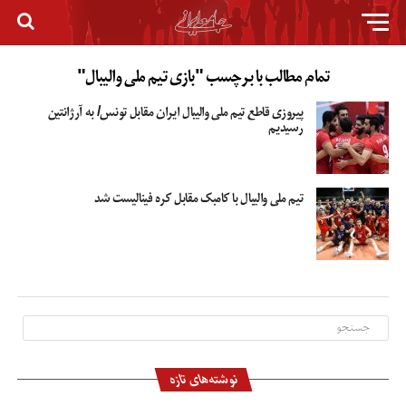
تمام مطالب با برچسب "بازی تیم ملی والیبال"
پیروزی قاطع تیم ملی والیبال ایران مقابل تونس/ به آرژانتین
رسیدیم
تیم ملی والیبال با کامبک مقابل کره فینالیست شد
نوشته‌های تازه