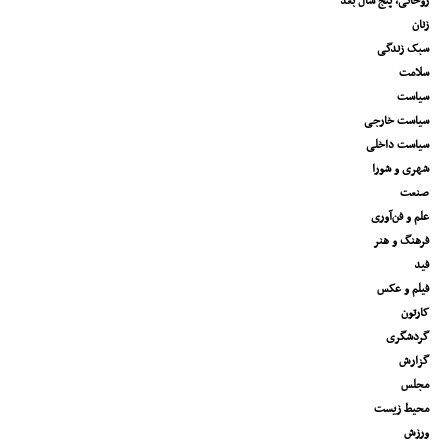
روحانی، پنج سال بعد
زنان
سبک زندگی
سلامت
سیاست
سیاست خارجی
سیاست داخلی
شهری و شورا
صنعت
علم و فن‌آوری
فرهنگ و هنر
فید
فیلم و عکس
کارتون
گردشگری
گزارش
مجلس
محیط زیست
ورزش