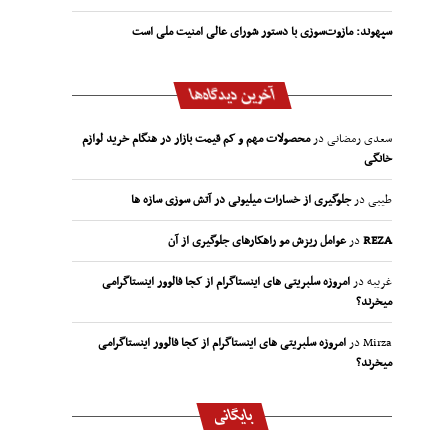
سپهوند:‌ مازوت‌سوزی با دستور شورای عالی امنیت ملی است
آخرین دیدگاه‌ها
سعدی رمضانی
در
محصولات مهم و کم قیمت بازار در هنگام خرید لوازم
خانگی
طیبی
در
جلوگیری از خسارات میلیونی در آتش سوزی سازه ها
REZA
در
عوامل ریزش مو راهکارهای جلوگیری از آن
غریبه
در
امروزه سلبریتی های اینستاگرام از کجا فالوور اینستاگرامی
میخرند؟
Mirza
در
امروزه سلبریتی های اینستاگرام از کجا فالوور اینستاگرامی
میخرند؟
بایگانی