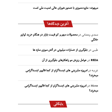
سپهوند:‌ مازوت‌سوزی با دستور شورای عالی امنیت ملی است
آخرین دیدگاه‌ها
سعدی رمضانی
در
محصولات مهم و کم قیمت بازار در هنگام خرید لوازم
خانگی
طیبی
در
جلوگیری از خسارات میلیونی در آتش سوزی سازه ها
REZA
در
عوامل ریزش مو راهکارهای جلوگیری از آن
غریبه
در
امروزه سلبریتی های اینستاگرام از کجا فالوور اینستاگرامی
میخرند؟
Mirza
در
امروزه سلبریتی های اینستاگرام از کجا فالوور اینستاگرامی
میخرند؟
بایگانی