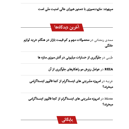
سپهوند:‌ مازوت‌سوزی با دستور شورای عالی امنیت ملی است
آخرین دیدگاه‌ها
سعدی رمضانی
در
محصولات مهم و کم قیمت بازار در هنگام خرید لوازم
خانگی
طیبی
در
جلوگیری از خسارات میلیونی در آتش سوزی سازه ها
REZA
در
عوامل ریزش مو راهکارهای جلوگیری از آن
غریبه
در
امروزه سلبریتی های اینستاگرام از کجا فالوور اینستاگرامی
میخرند؟
Mirza
در
امروزه سلبریتی های اینستاگرام از کجا فالوور اینستاگرامی
میخرند؟
بایگانی