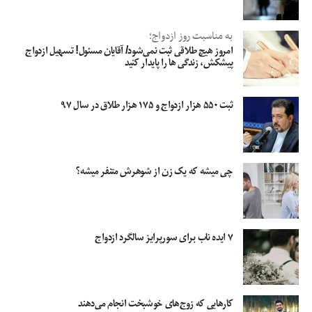
به مناسبت روز ازدواج؛
امروز هیچ طلاقی ثبت نمی‌شود/ آقایان مسئول! تسهیل ازدواج
پیشکش، زندگی ها را پایدار کنید
ثبت ۵۵۰ هزار ازدواج و ۱۷۵ هزار طلاق در سال ۹۷
چی میشه که یک زن از شوهرش متنفر میشه؟
۷ ایده ناب برای سورپرایز سالگرد ازدواج
کار‌هایی که زوج‌های خوشبخت انجام می‌دهند