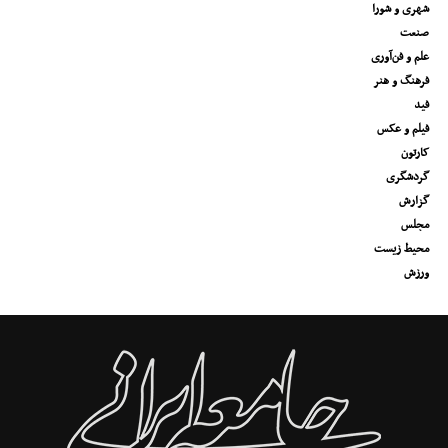
شهری و شورا
صنعت
علم و فن‌آوری
فرهنگ و هنر
فید
فیلم و عکس
کارتون
گردشگری
گزارش
مجلس
محیط زیست
ورزش