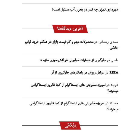
شهرداری تهران چه قدر در بحران آب مسئول است؟
آخرین دیدگاه‌ها
سعدی رمضانی
در
محصولات مهم و کم قیمت بازار در هنگام خرید لوازم
خانگی
طیبی
در
جلوگیری از خسارات میلیونی در آتش سوزی سازه ها
REZA
در
عوامل ریزش مو راهکارهای جلوگیری از آن
غریبه
در
امروزه سلبریتی های اینستاگرام از کجا فالوور اینستاگرامی
میخرند؟
Mirza
در
امروزه سلبریتی های اینستاگرام از کجا فالوور اینستاگرامی
میخرند؟
بایگانی