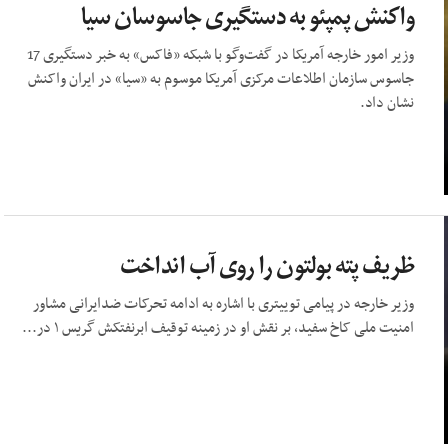
واکنش پمپئو به دستگیری جاسوسان سیا
وزیر امور خارجه آمریکا در گفت‌وگو با شبکه «فاکس» به خبر دستگیری 17
جاسوس سازمان اطلاعات مرکزی آمریکا موسوم به «سیا» در ایران واکنش
نشان داد.
ظریف پته بولتون را روی آب انداخت
وزیر خارجه در پیامی توییتری با اشاره به ادامه تحرکات ضدایرانی مشاور
امنیت ملی کاخ سفید، بر نقش او در زمینه توقیف ابرنفتکش گریس ۱ در...