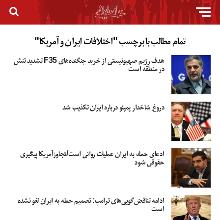
تمام مطالب با برچسب "اختلافات ایران و آمریکا"
هدف رژیم صهیونیستی از خرید جنگنده‌های F35 تشدید تنش
در منطقه است
دروغ شاخدار پمپئو درباره ایران تکذیب شد
ادعای حمله به ایران عملیات روانی است/تجاوزآمریکا پیگیری
حقوقی شود
ادامه تناقض‌گویی‌های ترامپ: تصمیم حمله به ایران لغو نشده
است