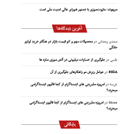
سپهوند:‌ مازوت‌سوزی با دستور شورای عالی امنیت ملی است
آخرین دیدگاه‌ها
سعدی رمضانی
در
محصولات مهم و کم قیمت بازار در هنگام خرید لوازم
خانگی
طیبی
در
جلوگیری از خسارات میلیونی در آتش سوزی سازه ها
REZA
در
عوامل ریزش مو راهکارهای جلوگیری از آن
غریبه
در
امروزه سلبریتی های اینستاگرام از کجا فالوور اینستاگرامی
میخرند؟
Mirza
در
امروزه سلبریتی های اینستاگرام از کجا فالوور اینستاگرامی
میخرند؟
بایگانی