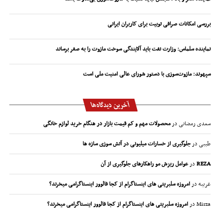
بررسی امکانات صرافی توبیت برای کاربران ایرانی
نماینده سلماس: وزارت نفت باید آلایندگی سوخت مازوت را به صفر برساند
سپهوند:‌ مازوت‌سوزی با دستور شورای عالی امنیت ملی است
آخرین دیدگاه‌ها
سعدی رمضانی
در
محصولات مهم و کم قیمت بازار در هنگام خرید لوازم خانگی
طیبی
در
جلوگیری از خسارات میلیونی در آتش سوزی سازه ها
REZA
در
عوامل ریزش مو راهکارهای جلوگیری از آن
غریبه
در
امروزه سلبریتی های اینستاگرام از کجا فالوور اینستاگرامی میخرند؟
Mirza
در
امروزه سلبریتی های اینستاگرام از کجا فالوور اینستاگرامی میخرند؟