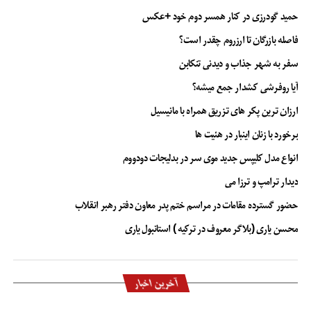
اصفهان
حمید گودرزی در کنار همسر دوم خود +عکس
اهواز
فاصله بازرگان تا ارزروم چقدر است؟
زاهدان
سفر به شهر جذاب و دیدنی تنکابن
بندرعباس
آیا روفرشی کشدار جمع میشه؟
قشم
ارزان ترین پکر های تزریق همراه با مانیسیل
ماهشهر
برخورد با زنان اینبار در هئیت ها
عسلویه
انواع مدل کلیپس جدید موی سر در بدلیجات دودووم
جزیره خارک
دیدار ترامپ و ترزا می
بندرلنگه
حضور گسترده مقامات در مراسم ختم پدر معاون دفتر رهبر انقلاب
لامرد
محسن یاری (بلاگر معروف در ترکیه ) استانبول یاری
بوشهر
کرمانشاه
آخرین اخبار
چه شرکت‌های هواپیمایی پرواز شیراز را دارد؟