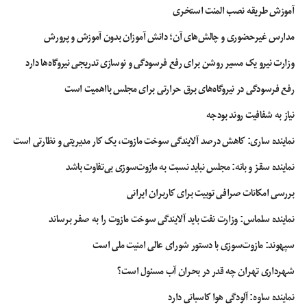
آموزش طریقه نصب المنت استخری
تنها هواپیماهای چند شرکت هواپیمایی محدود
بلیط هواپیما کیش شیراز
را دارند که
شامل شرکت های هواپیمایی آسمان، کیش ایر، ایران ایر، آتا و فلای پرشیا می‌شود. از
مدارس غیرحضوری و چالش‌های آن؛ دانش آموزان بدون آموزش و پرورش
دیگر شرکت‌های هواپیمایی دارای پرواز شیراز می‌توان به شرکت‌های هواپیمایی ایران
وزارت نیرو یک مسیر روشن برای رفع فرسودگی و نوسازی تدریجی نیروگاه‌ها دارد
ایر، ماهان، سپهران، کاسپین، پارس، معراج، وارش، آتا و قشم ایر اشاره کرد. شرکت‌های
هواپیمایی ساها، تابان و زاگرس نیز پرواز شیراز را دارند.
رفع فرسودگی در نیروگاه‌های برق حرارتی برای مجلس بااهمیت است
نیاز به شفافیت روند بودجه
نماینده ساری: کاهش درصد آلایندگی سوخت مازوت، یک کار مدیریتی و نظارتی است
نماینده سقز و بانه: مجلس نباید نسبت به مازوت‌سوزی بی‌تفاوت باشد
بررسی امکانات صرافی توبیت برای کاربران ایرانی
نماینده سلماس: وزارت نفت باید آلایندگی سوخت مازوت را به صفر برساند
سپهوند:‌ مازوت‌سوزی با دستور شورای عالی امنیت ملی است
شهرداری تهران چه قدر در بحران آب مسئول است؟
نماینده ساوه: آلودگی هوا کاسبانی دارد
چه زمانی بلیط هواپیما ارزان شیراز را بخریم