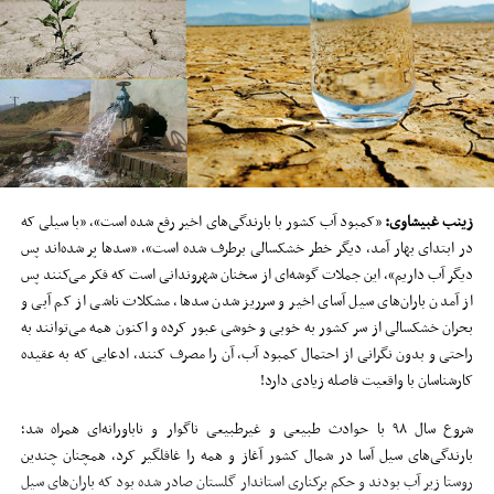
زینب غبیشاوی:
«کمبود آب کشور با بارندگی‌های اخیر رفع شده است»، «با سیلی که
در ابتدای بهار آمد، دیگر خطر خشکسالی برطرف شده است»، «سد‌ها پر شده‌اند پس
دیگر آب داریم»، این جملات گوشه‌ای از سخنان شهروندانی است که فکر می‌کنند پس
از آمدن باران‌های سیل آسای اخیر و سرریز شدن سدها، مشکلات ناشی از کم آبی و
بحران خشکسالی از سر کشور به خوبی و خوشی عبور کرده و اکنون همه می‌توانند به
راحتی و بدون نگرانی از احتمال کمبود آب، آن را مصرف کنند، ادعایی که به عقیده
کارشناسان با واقعیت فاصله زیادی دارد!
شروع سال ۹۸ با حوادث طبیعی و غیرطبیعی ناگوار و ناباورانه‌ای همراه شد؛
بارندگی‌های سیل آسا در شمال کشور آغاز و همه را غافلگیر کرد، همچنان چندین
روستا زیر آب بودند و حکم برکناری استاندار گلستان صادر شده بود که باران‌های سیل