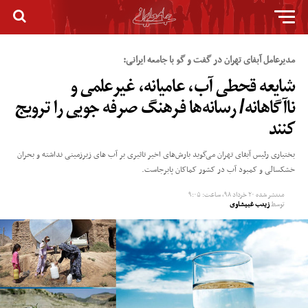
مدیرعامل آبفای تهران در گفت و گو با جامعه ایرانی:
شایعه قحطی آب، عامیانه، غیرعلمی و
ناآگاهانه/ رسانه‌ها فرهنگ صرفه جویی را ترویج
کنند
بختیاری رئیس آبفای تهران می‌گوید بارش‌های اخیر تاثیری بر آب های زیرزمینی نداشته و بحران
خشکسالی و کمبود آب در کشور کماکان پابرجاست.
منتشر شده
۲۰ خرداد ۹۸, ساعت: ۹:۰۵
توسط
زینب غبیشاوی