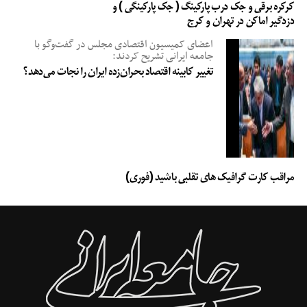
طرح سطوح مهاجرتی با هدف استقبال از ۷۸۰۰۰ نفر مهاجر، آماده‌ی جذب ۱۰۶۰۰۰ نفر
کرکره برقی و جک درب پارکینگ ( جک پارکینگی ) و
دزدگیر اماکن در تهران و کرج
برای تشکیل جمع خانواده است. همسران و فرزندان (بالای ۲۲ سال) می‌توانند در زمانی
که منتظر رسیدگی به درخواست‌هایشان هستند، برای گرفتن مجوز کار هم اقدام
اعضای کمیسیون اقتصادی مجلس در گفت‌وگو با
کنند.
جامعه ایرانی تشریح کردند:
تغییر کابینه اقتصاد بحران‌زده ایران را نجات می‌دهد؟
جدیدترین روش های اقامت دائم کانادا: ۹. والدین و پدر بزرگ و مادر بزرگ
برنامه والدین و پدر بزرگ‌ها و مادر بزرگ‌ها کانادا بر اساس یک سیستم قرعه کشی عمل
می‌کند که به‌صورت تصادفی توسط حامیان مالی اجرا می‌شود. والدین و پدربزرگ‌ها و
مادربزرگ‌هایی که در این قرعه‌کشی انتخاب نشدند، می‌توانند از طریق سوپر ویزا
اقدام کنند.
مراقب کارت گرافیک های تقلبی باشید (فوری)
اقامت دائم کانادا: ۱۰. اجازه تحصیل و اجاز کار پس از فارغ التحصیلی
کانادا یک مسیر ثابت برای اقامت دائم برای دانشجویان بین‌المللی است و انتظار
می‌رود که در یک سال حدود ۷۵۰۰۰۰ نفر در کانادا تحصیل کنند. آن‌ها می‌توانند با
یک مجوز تحصیلی معتبر برای کار حین تحصیل اقدام کنند. در ضمن، امکان اخذ
مجوز کار بعد از فارغ تحصیلی هم وجود دارد. خیلی از مشاورن و موسسات مهاجرتی
وعده‌ی اقامت دائم کانادا را به دانشجویان می‌دهند. اما به دلیل تقاضای بالا، فقط
تعداد کمی می‌توانند با این روش به گرفتن ویزای اقامت دائم کانادا دست‌یابند.