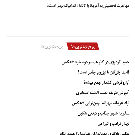
مهاجرت تحصیلی به آمریکا یا کانادا؛ کدامیک بهتر است؟
مهاجر بود و امسال قصد دارد که با ۱۰۹۰۰۰ مهاجر و در سال ۲۰۲۵ با ۱۱۴۰۰۰ هزار مهاجر
نیروی کار خود را تأمین کند.
پس از راه‌اندازی طبقه‌بندی ملی مشاغل جدید (NOC) در حال حاضر پذیرای سریع ۱۶
مشاغل واجد شرایط است. از راننده کامیون گرفته تا پرستار و دستیاران آموزش! امسال
هم شاهد برنامه قرعه کشی مخصوص مشاغل واجد شرایط از طریق اکسپرس اینتری
پربازدیدترین‌ها
پربحث‌ترین‌ها
خواهیم بود. کانادا سال گذشته تغیییراتی در قانون مهاجرت ایجاد کرد تا به راحتی
نیروی کار متخصص را هدف قرار دهد.
حمید گودرزی در کنار همسر دوم خود +عکس
بررسی روشهای اقامت دائم کانادا: ۲. برنامه نامزد استانی
فاصله بازرگان تا ارزروم چقدر است؟
آیا روفرشی کشدار جمع میشه؟
تنها جریان اقتصادی بزرگتر از اکسپرس اینتری در سال ۲۰۲۳، برنامه‌های نامزد استانی
کانادا (PNP) است. دولت کانادا قصد دارد از طریق ۹ برنامه مهاجرتی استانی (و دو
آموزش طریقه نصب المنت استخری
منطقه‌ای) از بیش از ۱۰۵۰۰۰ متقاضی استقبال کند. از بریتیش کلمبیا در غرب گرفته
تولد غریبانه مهرانه مهین‌ترابی +عکس
تا استان‌های نزدیک به اقیانوس اطلس نوا اسکوشیا، نیوبرانزویک، نیوفاندلند و جزیره
پرسن ادوارد و خیلی از نقاط دیگر که منتظر مهاجران هستند. هر یک از برنامه‌های
سفر به شهر جذاب و دیدنی تنکابن
استانی PNP که در اکسپرس اینتری ذکر می‌شود، نیازهای اقتصادی خاص خود را
دیدار ترامپ و ترزا می
دارند. متقاضیان باید از فهرست‌ها و جریان‌های مشاغل هدف مشورت بگیرند، زیرا
اولویت‌های استانی و فدرال متفاوت است.
عکس یادگاری مهمانداران هواپیما با احمدی‌نژاد