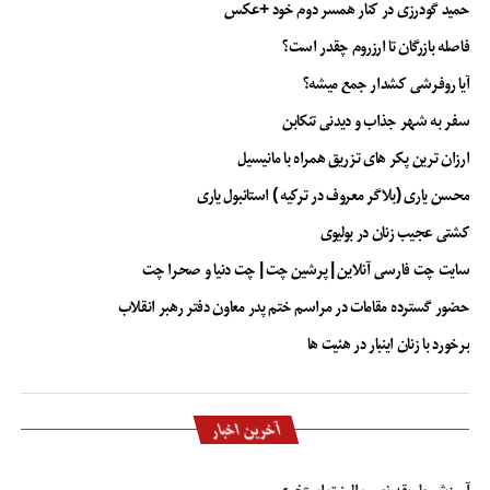
حمید گودرزی در کنار همسر دوم خود +عکس
فاصله بازرگان تا ارزروم چقدر است؟
اسماعیلی بیان کرد: در دادسرای ویژه جرائم اقتصادی تهران در ۹۱ فقره پرونده این
دادسرا، نزدیک به ۷ هزار میلیارد تومان وجه نقد به خزانه استرداد شد که رقم دقیق آن
آیا روفرشی کشدار جمع میشه؟
۶۹۳۷ میلیارد و ۴۱۲ میلیون و ۲۴۴ هزار و ۱۴۰ تومان است.
سفر به شهر جذاب و دیدنی تنکابن
حکم دادگاه بدوی جعبه سیاه بابک زنجانی صادر شد
ارزان ترین پکر های تزریق همراه با مانیسیل
محسن یاری (بلاگر معروف در ترکیه ) استانبول یاری
وی با بیان اینکه حکم دادگاه بدوی علیرضا زیبا حالت منفرد صادر شده و حکمش
سنگین است، اظهار کرد: به دلیل اینکه پرونده در دادگاه ویژه جرایم اقتصادی نیست تا
کشتی عجیب زنان در بولیوی
تائید حکم در دادگاه تجدید نظر و دیوان عالی کشور از بیان جزئیات معذورم.
سایت چت فارسی آنلاین | پرشین چت | چت دنیا و صحرا چت
پاسخ به گمانه‌زنی بازداشت‌ها در رابطه با روح الله زم
حضور گسترده مقامات در مراسم ختم پدر معاون دفتر رهبر انقلاب
برخورد با زنان اینبار در هئیت ها
وی در رابطه با دستگیری روح الله زم گفت: در این رابطه باید از اطلاعات سپاه تشکر
کنم. تا امروز غیر از روح الله زم فرد دیگری از بخش‌های دیگر چه در دولت و چه در
قوه قضاییه و نیرو‌های مسلح بازداشت نشده است و بی جهت کسی گمانه زنی نکند و
انگشت اتهام به طرف کسی دراز نشود و اجازه دهند نیرو‌های امنیتی کار خود را
آخرین اخبار
انجام دهد، البته ما با دستگیری این فرد اطلاعات گران قیمتی را به دست آوردیم.