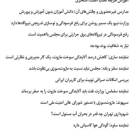
آموزش طریقه نصب المنت استخری
سخنگوی دستگاه قضا تاکید کرد: قبل از دستگیری زم افرادی بازداشت شدند اما در
دوره اخیر کسی بازداشت نشده است.
مدارس غیرحضوری و چالش‌های آن؛ دانش آموزان بدون آموزش و پرورش
هشدار به مسئولان
وزارت نیرو یک مسیر روشن برای رفع فرسودگی و نوسازی تدریجی نیروگاه‌ها دارد
اسماعیلی افزود: به افرادی که با فریب از دشمن اقداماتی علیه کشور، دولت و ملت
رفع فرسودگی در نیروگاه‌های برق حرارتی برای مجلس بااهمیت است
انجام می‌دهند و به دولت‌های خارجی دل گرم هستند هشدار می‌دهم، زیرا ما ثابت
کردیم که در آسمان پهپاد دشمن را هدف قرار می‌دهیم، بنابراین با ریسمان دول
نیاز به شفافیت روند بودجه
خارجی و سرویس‌های بیگانه کشور‌های دیگر خودشان را به چاه نیندازند، چرا که در
نماینده ساری: کاهش درصد آلایندگی سوخت مازوت، یک کار مدیریتی و نظارتی است
آینده سرنوشتی مانند روح الله زم خواهند داشت.
نماینده سقز و بانه: مجلس نباید نسبت به مازوت‌سوزی بی‌تفاوت باشد
بررسی امکانات صرافی توبیت برای کاربران ایرانی
اعدام بابک زنجانی
اموال بابک زنجانی
بابک زنجانی
پرونده بابک زنجانی
سخنگوی قوه قضاییه
غلامحسین اسماعیلی
نماینده سلماس: وزارت نفت باید آلایندگی سوخت مازوت را به صفر برساند
سپهوند:‌ مازوت‌سوزی با دستور شورای عالی امنیت ملی است
شهرداری تهران چه قدر در بحران آب مسئول است؟
نماینده ساوه: آلودگی هوا کاسبانی دارد