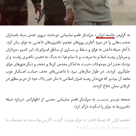
به گزارش
جامعه ایرانی
؛ سرلشکر قاسم سلیمانی فرمانده نیروی قدس سپاه پاسداران
صحبت‌هایی را در مورد آغازین روزهای هجوم تکفیری‌های داعشی به عراق بیان کرد.
با آغاز حمله داعش به عراق و تسلط بر بسیاری از مناطق استراتژیک این کشور، سرداران
و سربازان رشید اسلام به سرعت و با تمام قوا به جنگ به دشمن تکفیری رفتند و از
نزدیک شدن این موجودات خبیث به اماکن مقدس کربلا و نجف و دیگر شهرهای عراق
جلوگیری کردند. در طول سال‌های نبرد با داعشی‌های تحف حمایت استکبار غرب
شاهد آن بودیم که فرزندان رشید اسران اسلامی با نثار خون پاک خود از حریم مطهر در
کربلای معلی دفاع کردند.
صفحه توییتر منتسب به سرلشکر قاسم سلیمانی بخشی از اظهاراتش درباره حمله
تکفیری‌ها به عراق را اینگونه بازگو کرد:
“هجوم اولی که توسط داعش به عراق صورت گرفت، اگر می‌توانستند به مقدسات ما
برسند، همه‌ی آن را ویران می‌کردند.”