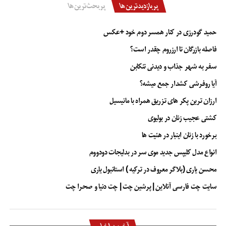
پربازدیدترین‌ها
پربحث‌ترین‌ها
حمید گودرزی در کنار همسر دوم خود +عکس
فاصله بازرگان تا ارزروم چقدر است؟
سفر به شهر جذاب و دیدنی تنکابن
آیا روفرشی کشدار جمع میشه؟
ارزان ترین پکر های تزریق همراه با مانیسیل
کشتی عجیب زنان در بولیوی
برخورد با زنان اینبار در هئیت ها
انواع مدل کلیپس جدید موی سر در بدلیجات دودووم
محسن یاری (بلاگر معروف در ترکیه ) استانبول یاری
سایت چت فارسی آنلاین | پرشین چت | چت دنیا و صحرا چت
آخرین اخبار