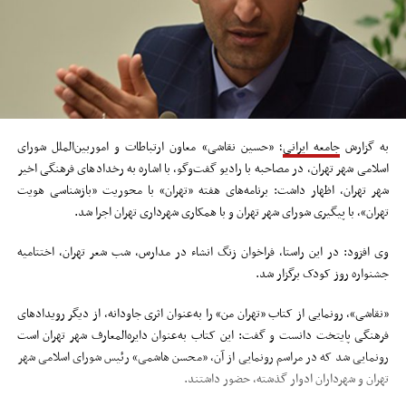
به گزارش
جامعه ایرانی
؛ «حسین نقاشی» معاون ارتباطات و اموربین‌الملل شورای
اسلامی شهر تهران، در مصاحبه با رادیو گفت‌وگو، با اشاره به رخدادهای فرهنگی اخیر
شهر تهران، اظهار داشت: برنامه‌های هفته «تهران» با محوریت «بازشناسی هویت
تهران»، با پیگیری شورای شهر تهران و با همکاری شهرداری تهران اجرا شد.
وی افزود: در این راستا، فراخوان زنگ انشاء در مدارس، شب شعر تهران، اختتامیه
جشنواره روز کودک برگزار شد.
«نقاشی»، رونمایی از کتاب «تهران من» را به‌عنوان اثری جاودانه، از دیگر رویدادهای
فرهنگی پایتخت دانست و گفت: این کتاب به‌عنوان دایره‌المعارف شهر تهران است
رونمایی شد که در مراسم رونمایی از آن، «محسن هاشمی» رئیس شورای اسلامی شهر
تهران و شهرداران ادوار گذشته، حضور داشتند.