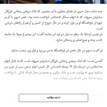
چند ساعت قبل خبری در فضای مجازی با این مضمون که بابک مرتضی زنجانی بازرگان
میلیاردر معروف که به اتهام مسائل اقتصادی بازداشت شده بود، عصر دیروز با گریم
چهره از بازداشتگاه اوین فرار کرده و در حال خروج از کشور و آن‌هم از راه‌های دریایی
است.
در همین ارتباط یک مقام مسئول درباره این شایعه گفت: این موضوع صرفا یک شایعه
کذب بوده و هیچ اساس و ریشه‌ای ندارد.
او گفت: متهم در حال حاضر در بازداشتگاه به سر می‌برد و فرار وی صحت ندارد.
گفتنی است؛ که بابک مرتضی زنجانی بازرگان میلیاردر معروف است که به دلیل اتهام
به اختلاس در دی‌ماه سال ۹۲ توسط دادستانی کل کشور اتهام بدهی بیش از دو و نیم
میلیارد یورو به وزارت نفت و بانک مرکزی و همچنین جعل اسناد بانکی با پرداخت
رشوه به بانک ملی تاجیکستان بازداشت شد.
املاک بابک زنجانی
بابک زنجانی
بدهی بابک زنجانی
حکم بابک زنجانی
ادامه مطالعه
دادگاهی بابک زنجانی
دارایی های بابک زنجانی
فرار بابک زنجانی
فساد بابک زنجانی
فضای مجازی