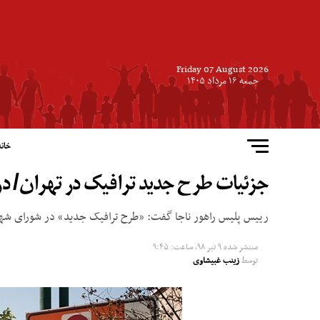
Friday 07 August 2026
جمعه ۱۶ مرداد ۱۴۰۵
خانه
جزئیات طرح جدید ترافیک در تهران/ درآمد
رییس پلیس راهور ناجا گفت: «طرح ترافیک جدید» در شورای شهر 
منتشر شده
۹ تیر ۹۸, ساعت: ۹:۴۵
توسط
زینب غبیشاوی