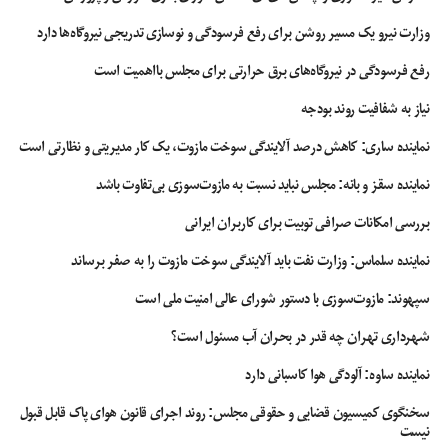
سنجش کیفیت مقالات قرار گیرد.
وزارت نیرو یک مسیر روشن برای رفع فرسودگی و نوسازی تدریجی نیروگاه‌ها دارد
سهم ایران از کل استنادات دنیا نیز رشد مناسبی را تجربه کرده است به گونه‌ای که
رفع فرسودگی در نیروگاه‌های برق حرارتی برای مجلس بااهمیت است
سهم ۰.۳ درصدی ایران از کل استنادات دنیا در سال ۲۰۰۵ به سهم ۲.۶ درصدی از کل
استنادات دنیا رسیده است و همین امر نشان دهنده افزایش کیفیت مقالات منتشر
نیاز به شفافیت روند بودجه
شده از سوی محققان ایرانی بوده است.
نماینده ساری: کاهش درصد آلایندگی سوخت مازوت، یک کار مدیریتی و نظارتی است
شیب بسیار تند تولید علم برتر ایران در فاصله زمانی ۲۰۰۵ تا ۲۰۱۸
نماینده سقز و بانه: مجلس نباید نسبت به مازوت‌سوزی بی‌تفاوت باشد
نمودار تعداد مقالات یک درصد برتر (تولید علم برتر) ایران در فاصله زمانی ۲۰۰۵ تا
بررسی امکانات صرافی توبیت برای کاربران ایرانی
۲۰۱۸ نشان می‌دهد که این تعداد از ۲۵ مقاله در ۲۰۰۵ به یک هزار و ۱۰۰ مقاله برتر در
نماینده سلماس: وزارت نفت باید آلایندگی سوخت مازوت را به صفر برساند
سال ۲۰۱۸ رسید و جمهوری اسلامی ایران شیب بسیار تندی را در تعداد مقالات برتر
تجربه کرد.
سپهوند:‌ مازوت‌سوزی با دستور شورای عالی امنیت ملی است
تعداد مقالات پنج درصد برتر (پر استناد) ایران در پایگاه اسکوپوس نیز نشان می‌دهد
شهرداری تهران چه قدر در بحران آب مسئول است؟
که ایران در این بخش هم با رشد قابل توجهی روبرو بوده است. این میزان مقالات از
نماینده ساوه: آلودگی هوا کاسبانی دارد
۲۴۱ مقاله در سال ۲۰۰۵ به رقم ۵ هزار و ۲۵۳ مقاله در سال ۲۰۱۸ رسیده که رشدی ۲۱
برابری را نشان می‌دهد.
سخنگوی کمیسیون قضایی و حقوقی مجلس: روند اجرای قانون هوای پاک قابل قبول
نیست