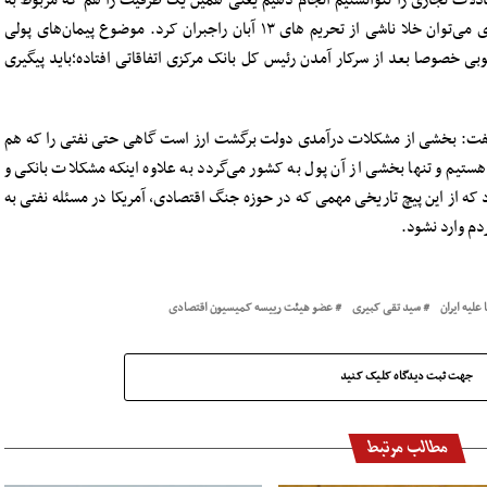
ین مبادلات تجاری را نتوانستیم انجام دهیم یعنی همین یک ظرفیت را هم که مربوط به
حوزه نفتی نیست را اگر مسئولین لحاظ کنند تا حدودی می‌توان خلا ناشی از تحریم های ۱۳ آبان راجبران کرد. موضوع پیمان‌های پولی
بی خصوصا بعد از سرکار آمدن رئیس کل بانک مرکزی اتفاقاتی افتاده؛باید پیگیری
گفت: بخشی از مشکلات درآمدی دولت برگشت ارز است گاهی حتی نفتی را که هم
تیم و تنها بخشی از آن پول به کشور می‌گردد به علاوه اینکه مشکلات بانکی و
د که از این پیچ تاریخی مهمی که در حوزه جنگ اقتصادی، آمریکا در مسئله نفتی به
دم وارد نشود.
علیه ایران
سید تقی کبیری
عضو هیئت رییسه کمیسیون اقتصادی
جهت ثبت دیدگاه کلیک کنید
مطالب مرتبط