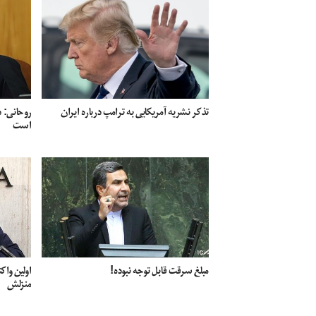
تذکر نشریه آمریکایی به ترامپ درباره ایران
روحانی: د
است
مبلغ سرقت قابل توجه نبوده!
اولین واک
منزلش