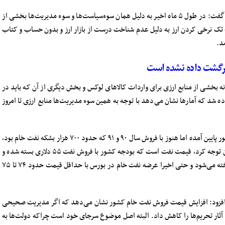
نماینده مردم خوی و چایپاره در مجلس شورای اسلامی گفت: در طول ۵ ماه اخیر به دلیل همان سوءسیاست‌ها و سوء مدیریت‌ها بخشی از
ک نرخی کردن ارز به دلیل عدم شناخت درست از بازار ارز و بدون حساب و کتاب
د.
 برگشت داده نشده است
بخشی از منابع ارزی برای واردات کالاهای لوکس و بخش دیگری از آن که باید در
د که آمار‌ها نشان می‌دهد با توجه به همین سوء مدیریت‌ها منابع ارزی تا امروز
کبیری اضافه کرد: علی رغم اینکه بحث فروش نفت‌ کشور پایین آمده اما هنوز با فروش سال ۹۰ و ۹۱ که حدود ۷۰۰ هزار بشکه نفت خام بود،
فاصله بسیار زیادی داریم. موضوع اساسی که باید به آن توجه کرد، قیمت نفت است که بودجه کشور با فروش نفت ۵۵ دلاری بسته شده و
امروز نفت ایران در بازارهای جهانی نزدیک ۸۰ دلار فروخته می‌شود و حتی اخیرا عرضه نفت خام در بورس با حداقل قیمت حدود ۷۴ تا ۷۵
 افزود: افزایش قیمت فروش نفت خام کشور نشان می‌دهد که اگر مدیریت صحیحی
ار تحریم‌ها را کاهش داد. البته اصل موضوع سرجای خود است چراکه دولت‌ها به