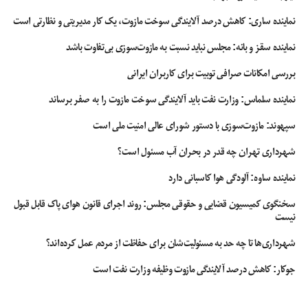
یکی از مهم‌ترین مزایای تکنو شنوا، دریافت مشاوره رایگان از طریق وب‌سایت این
نماینده ساری: کاهش درصد آلایندگی سوخت مازوت، یک کار مدیریتی و نظارتی است
مجموعه است. بیماران می‌توانند با مراجعه به سایت تکنو شنوا، اطلاعات کاملی
درباره انواع تست‌ سرگیجه، روش‌های درمانی و نحوه تعیین وقت دریافت کنند. این
نماینده سقز و بانه: مجلس نباید نسبت به مازوت‌سوزی بی‌تفاوت باشد
ویژگی به آن‌ها کمک می‌کند تا پیش از مراجعه حضوری، اطلاعات لازم را درباره
وضعیت خود به دست آورده و تصمیم آگاهانه‌تری بگیرند.
بررسی امکانات صرافی توبیت برای کاربران ایرانی
نماینده سلماس: وزارت نفت باید آلایندگی سوخت مازوت را به صفر برساند
بهترین روش‌های تست سرگیجه در تکنو شنوا
سپهوند:‌ مازوت‌سوزی با دستور شورای عالی امنیت ملی است
در مرکز تکنو شنوا، از روش‌های متعددی برای بررسی علت سرگیجه استفاده می‌شود.
شهرداری تهران چه قدر در بحران آب مسئول است؟
هر یک از این تست‌ سرگیجه برای ارزیابی بخش‌های مختلف سیستم تعادلی طراحی
شده‌اند و به پزشکان کمک می‌کنند تا دقیق‌ترین تشخیص ممکن را ارائه دهند.
نماینده ساوه: آلودگی هوا کاسبانی دارد
ویدئونیستاگموگرافی (VNG)
سخنگوی کمیسیون قضایی و حقوقی مجلس: روند اجرای قانون هوای پاک قابل قبول
نیست
ویدئونیستاگموگرافی (VNG) یکی از مهم‌ترین تست‌های تشخیصی برای بررسی
شهرداری‌ها تا چه حد به مسئولیت‌شان برای حفاظت از مردم عمل کرده‌اند؟
عملکرد سیستم تعادلی و شنوایی است. در این روش، حرکات غیرطبیعی چشم بیمار
هنگام تغییر موقعیت سر یا تحریکات خاص بررسی می‌شود. این تست می‌تواند
جوکار: کاهش درصد آلایندگی مازوت وظیفه وزارت نفت است
مشکلات دهلیزی، عدم تقارن تعادلی و سایر اختلالات گوش داخلی را مشخص کند.
در تکنو شنوا، ویدئونیستاگموگرافی با استفاده از دستگاه‌های پیشرفته انجام می‌شود