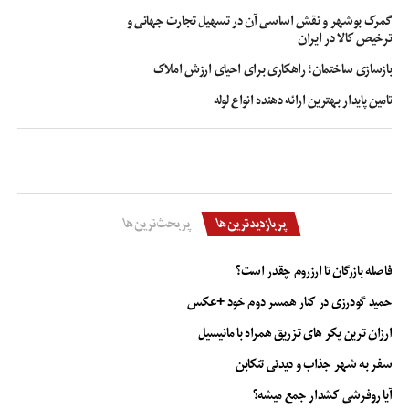
گمرک بوشهر و نقش اساسی آن در تسهیل تجارت جهانی و
ترخیص کالا در ایران
بازسازی ساختمان؛ راهکاری برای احیای ارزش املاک
تامین پایدار بهترین ارائه دهنده انواع لوله
پربازدیدترین‌ها
پربحث‌ترین‌ها
فاصله بازرگان تا ارزروم چقدر است؟
معرفی تکنو شنوا: مرکز تخصصی تست
حمید گودرزی در کنار همسر دوم خود +عکس
سرگیجه در شرق تهران (نارمک)
ارزان ترین پکر های تزریق همراه با مانیسیل
سفر به شهر جذاب و دیدنی تنکابن
تکنو شنوا یکی از مراکز پیشرو در زمینه ارزیابی و درمان مشکلات شنوایی و تعادلی
است که با بهره‌گیری از فناوری‌های روز دنیا و تیمی از متخصصان مجرب، خدمات
آیا روفرشی کشدار جمع میشه؟