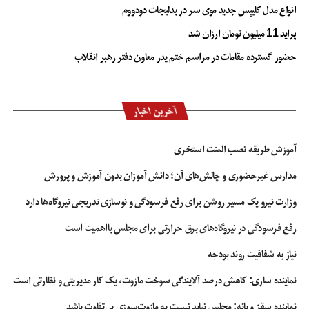
انواع مدل کلیپس جدید موی سر در بدلیجات دودووم
های دایره نمایش داده شوند تا بتوانند از لحاظ روانی بر روی کاربر اثر بگذارند. به
طور کلی، همکاری طراح وب سایت با گرافیست باعث می شود تا رابط کاربری سایت
پراید 11 میلیون تومان ارزان شد
به خوبی بازنمایی شود و این موضوع می تواند به طور مستقیم بر روی فروش اثر
حضور گسترده مقامات در مراسم ختم پدر معاون دفتر رهبر انقلاب
بگذارد.
آخرین اخبار
آموزش طریقه نصب المنت استخری
مدارس غیرحضوری و چالش‌های آن؛ دانش آموزان بدون آموزش و پرورش
وزارت نیرو یک مسیر روشن برای رفع فرسودگی و نوسازی تدریجی نیروگاه‌ها دارد
رفع فرسودگی در نیروگاه‌های برق حرارتی برای مجلس بااهمیت است
طراح سایت چه پلن هایی برای شما دارد؟
نیاز به شفافیت روند بودجه
نماینده ساری: کاهش درصد آلایندگی سوخت مازوت، یک کار مدیریتی و نظارتی است
طراح وب سایت باید پلن های مختلفی را برای طراحی سایت داشته باشد. این پلن با
بررسی ماهیت کسب و کار بدست می آید و زمانی که طراح نیازهای کاری را به خوبی
نماینده سقز و بانه: مجلس نباید نسبت به مازوت‌سوزی بی‌تفاوت باشد