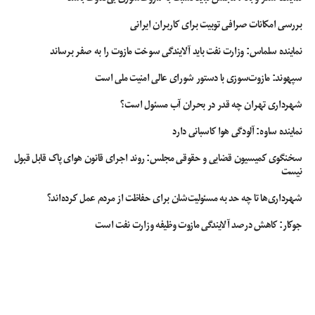
شناسایی کرد می تواند پلن های متفاوتی را به کارفرما ارائه دهد و سپس برنامه ریزی
های مناسب را داشته باشد.
بررسی امکانات صرافی توبیت برای کاربران ایرانی
نماینده سلماس: وزارت نفت باید آلایندگی سوخت مازوت را به صفر برساند
آیا باید نمونه طراحی سایت طراح را مشاهده
سپهوند:‌ مازوت‌سوزی با دستور شورای عالی امنیت ملی است
کنیم؟
شهرداری تهران چه قدر در بحران آب مسئول است؟
کسانی که می خواهند کار طراحی سایت خود را به طراح وب سایت بسپارند، باید از
نماینده ساوه: آلودگی هوا کاسبانی دارد
قبل به نمونه طراحی سایت توجه داشته باشند. شما می توانید با آنالیز این نمونه کارها
به دانش و تخصص طراح سایت پی ببرید. این موضوع اهمیت زیادی دارد و به شما
سخنگوی کمیسیون قضایی و حقوقی مجلس: روند اجرای قانون هوای پاک قابل قبول
کمک می کند تا فرد ایده آلی را انتخاب کنید. در زمان بررسی نمونه طراحی سایت
نیست
باید تمامی جوانب بررسی شوند.
شهرداری‌ها تا چه حد به مسئولیت‌شان برای حفاظت از مردم عمل کرده‌اند؟
مزایای طراحی وب اپلیکیشن چیست؟
جوکار: کاهش درصد آلایندگی مازوت وظیفه وزارت نفت است
طراحی وب اپلیکیشن یکی از مواردی است که این روزها مورد توجه قرار گرفته است.
طراحی وب اپلیکیشن به چند کاربر اجازه دسترسی به نسخه مشابه یک برنامه را می
دهد. با توجه به این موضوع که با طراحی وب اپلیکیشن دیگر نیازی به نصب نیست و
این برنامه ها را می توان بر روی پلتفرم های مختلف از جمله دسکتاپ، لپ تاپ یا