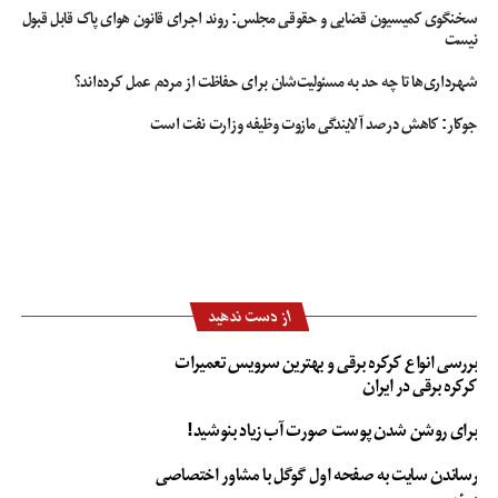
پارکت طراحی می شود.
سخنگوی کمیسیون قضایی و حقوقی مجلس: روند اجرای قانون هوای پاک قابل قبول
نیست
اگر قصد دارید تغییر و تحول چشمگیری در دکوراسیون داخلی منزلتان داشته باشید
پیشنهاد می کنیم با مراجعه به وب سایت ایساتیس پلاس فرصت خرید و انتخاب با
شهرداری‌ها تا چه حد به مسئولیت‌شان برای حفاظت از مردم عمل کرده‌اند؟
کیفیت ترین دیوارپوش و کفپوش ها را تجربه کنید. بدون شک اجرای با کیفیت ترین
جوکار: کاهش درصد آلایندگی مازوت وظیفه وزارت نفت است
قرنیز و کفپوش در پذیرایی، جلوه ای بسیار خیره کننده و دلنشینی را به وجود خواهد
آورد. وب سایت ایساتیس پلاس با ارائه بهترین خدمات در کوتاهترین مدت زمان
سفارش مشتریان را ارسال می کند.
از دست ندهید
بررسی انواع کرکره برقی و بهترین سرویس تعمیرات
کرکره برقی در ایران
برای روشن شدن پوست صورت آب زیاد بنوشید!
رساندن سایت به صفحه اول گوگل با مشاور اختصاصی