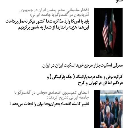
سئو
افشار سلیمانی، سفیر پیشین ایران در جمهوری
آذربایجان در گفت‌وگو با جامعه ایرانی:
باید با آمریکا وارد مذاکره شد/ کشور دیگر تحمل پرداخت
این‌همه هزینه را ندارد/ از شعار به شعور برگردیم
معرفی اسکیت بازار مرجع خرید اسکیت ارزان در ایران
کرکره برقی و جک درب پارکینگ ( جک پارکینگی ) و
دزدگیر اماکن در تهران و کرج
اعضای کمیسیون اقتصادی مجلس در گفت‌وگو با
جامعه ایرانی تشریح کردند:
تغییر کابینه اقتصاد بحران‌زده ایران را نجات می‌دهد؟