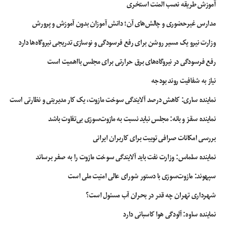
که به منظور اجرای دکوراسیون لوکس و شیک مورد توجه و انتخاب بسیاری از
آموزش طریقه نصب المنت استخری
مخاطبان واقع می شود. از جمله انواع مدل های قرنیز می توان به موارد زیر اشاره
مدارس غیرحضوری و چالش‌های آن؛ دانش آموزان بدون آموزش و پرورش
نمود:
وزارت نیرو یک مسیر روشن برای رفع فرسودگی و نوسازی تدریجی نیروگاه‌ها دارد
قرنیز پی وی سی: در محیط هایی که در کف آنها از سرامیک، لمینت یا سنگ استفاده
شده است می توان این محصول را به عنوان نوار کف دیوار ساختمان اجرا نمود. البته
رفع فرسودگی در نیروگاه‌های برق حرارتی برای مجلس بااهمیت است
پیشنهاد می شود انتخاب قرنیز همرنگ با کفپوش محیط برای ایجاد فضای یکدست و
نیاز به شفافیت روند بودجه
شیک از اهمیت بسیاری برخوردار می باشد.
نماینده ساری: کاهش درصد آلایندگی سوخت مازوت، یک کار مدیریتی و نظارتی است
قرنیز سنگی: استفاده از این نوع قرنیز برای محیط هایی که در کف آنها از سنگ
نماینده سقز و بانه: مجلس نباید نسبت به مازوت‌سوزی بی‌تفاوت باشد
استفاده شده، بسیار مناسب می باشد. ارتفاع این محصول ۱۰ الی ۱۵ سانتی متر می
باشد. در اجرای این محصول پیشنهاد می شود با کمترین فاصله از دیوار قرار داده
بررسی امکانات صرافی توبیت برای کاربران ایرانی
شود. چرا که در برخی از موارد مشاهده شده است چند سانتی متر با فاصله از دیوار
اجرا شده و آن موضوع سبب می شود که در زمان قرار دادن کمد در مقابل این نوار،
نماینده سلماس: وزارت نفت باید آلایندگی سوخت مازوت را به صفر برساند
کاملا به دیوار نچسبد.
سپهوند:‌ مازوت‌سوزی با دستور شورای عالی امنیت ملی است
قرنیز چوبی: یکی دیگر از پرتقاضاترین انواع نوارهای اجرایی در دیوارهای کف
شهرداری تهران چه قدر در بحران آب مسئول است؟
ساختمان می باشد که برای اجرا در محیط هایی با کفپوش پارکت بسیار جذاب و
پرطرفدار می باشد. ارتفاع این محصول ۶ الی ۱۰ سانتی متر می باشد و دقیقا هم جنس
نماینده ساوه: آلودگی هوا کاسبانی دارد