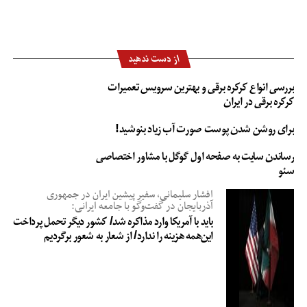
تیگو ۷ و ایکس ۵۵
خودروهای کمپانی چری در بازار ایران توسط شرکت مدیران خودرو عرضه می شوند و
از دست ندهید
جزء محبوب ترین و پرطرفدارترین ماشین های چینی در بازار ایران هستند. تیگو ۷ به
عنوان پرچمدار فعلی ماشین های این شرکت شناخته می شود و با طراحی جذاب در
بررسی انواع کرکره برقی و بهترین سرویس تعمیرات
کنار موتور قدرتمند و کیفیت تولید بالا ، یک کراس آور همه چیز تمام را به ارمغان
کرکره برقی در ایران
آورده است. ام وی ام x۵۵ از لحاظ امکانات و همچنین از نظر موتور شباهت های
بسیار زیادی با تیگو ۷ دارد و به نوعی می‌توان آن را برادر کوچک ‌تر تیگو ۷ دانست.
برای روشن شدن پوست صورت آب زیاد بنوشید!
هر دو خودرو با موتورهای ۱۵۰۰ سی سی توربو شارژ می توانند ۱۴۷ اسب بخار قدرت
رساندن سایت به صفحه اول گوگل با مشاور اختصاصی
تولید کنند.
سئو
افشار سلیمانی، سفیر پیشین ایران در جمهوری
آذربایجان در گفت‌وگو با جامعه ایرانی:
دیگنیتی و فیدلیتی
باید با آمریکا وارد مذاکره شد/ کشور دیگر تحمل پرداخت
این‌همه هزینه را ندارد/ از شعار به شعور برگردیم
زمان زیادی نیست که بهمن موتور از دو محصول جدید خودش به نام های دیگنیتی و
فیدلیتی رونمایی کرده که هر دو خودرو به دلیل طراحی جذاب و امکانات سطح بالا به
سرعت طرفداران بسیاری جذب کرده اند. هر دو خودرو از موتورهای ۱۵۰۰ سی سی
توربو شارژ استفاده میکنه که برای دیگنیتی ۱۴۸ و برای فیدلیتی ۱۵۵ اسب بخار