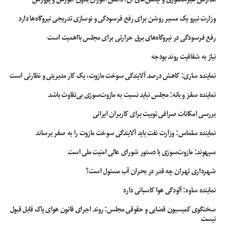
از زمانی که حجه الاسلام سید ابراهیم رئیسی، عهده دار ریاست قوه قضائیه شده،
بازگرداندن حقوق تضییع شده مردم را جزو اولویت های کاری خود اعلام کرده است و
وزارت نیرو یک مسیر روشن برای رفع فرسودگی و نوسازی تدریجی نیروگاه‌ها دارد
منصفانه باید گفت در پرونده های متعددی از جمله زمین خواری ها و تخلفات بانکی
رفع فرسودگی در نیروگاه‌های برق حرارتی برای مجلس بااهمیت است
بسیار موفق عمل کرده است.
نیاز به شفافیت روند بودجه
پرونده شرکت های ارزش افزوده نیز به دلیل آن که حقوق میلیون ها مشترک تلفن همراه
نماینده ساری: کاهش درصد آلایندگی سوخت مازوت، یک کار مدیریتی و نظارتی است
را در بر می گیرد نیز یک پرونده بزرگ ملی است و انتظار می رود با توجه به اهمیت و
فراگیری موضوع، رئیس قوه قضائیه شخصاً ورود نماید و با همراهی وزارت ارتباطات،
نماینده سقز و بانه: مجلس نباید نسبت به مازوت‌سوزی بی‌تفاوت باشد
پول های به ناحق رفته از جیب مردم را به آنها بازگرداند؛ ولو آن که برخی را خوش
نیاید و البته که رضایت خدا و خلق خدا در همین است.
بررسی امکانات صرافی توبیت برای کاربران ایرانی
نماینده سلماس: وزارت نفت باید آلایندگی سوخت مازوت را به صفر برساند
آذری جهرمی
تخریب آذری جهرمی
توقف وس
دستور دادستانی برای توقف پیامک ها
سپهوند:‌ مازوت‌سوزی با دستور شورای عالی امنیت ملی است
سرویس برداشت از حساب مردم
شرکت های ارزش افزوده
واریز پول مردم به حسابشان
وس
شهرداری تهران چه قدر در بحران آب مسئول است؟
نماینده ساوه: آلودگی هوا کاسبانی دارد
سخنگوی کمیسیون قضایی و حقوقی مجلس: روند اجرای قانون هوای پاک قابل قبول
نیست