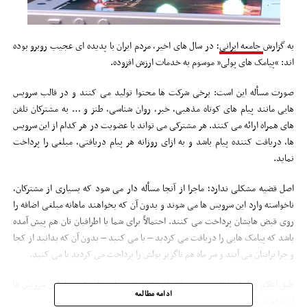
به گزارش
جامعه ایرانی
؛ در سال های اخیر، مردم ایران با پدیده ای عجیب روبرو بوده
اند: “پیامک های پولی” موسوم به خدمات ارزش افزوده.
صورت مسأله این است: برخی شرکت ها محتوا تولید می کنند و در قالب سرویس
هایی مانند پیام های کوتاه مذهبی، خبر، روان شناسی، طنز و … به مشترکان تلفن
های همراه ارائه می کنند. هر مشترکی می تواند با عضویت در هر کدام از این سرویس
ها، دریافت کننده پیام باشد و به ازای روزانه هر پیام دریافتی، مبلغی را پرداخت
نماید.
اصل قضیه مشکلی ندارد؛ ماجرا از آنجا مسأله دار می شود که بسیاری از مشترکان،
ناخواسته وارد این سرویس ها می شوند و بدون آن که بخواهند ماهانه مبلغی اضافه را
روی قبض هایشان پرداخت می کنند. احتمالاً برای شما یا اطرافیان تان هم پیش آمده
باشد که پیامک هایی را دریافت می کردید – یا می کنید – بدون آن که بدانید از کجا
و چرا برایتان می آیند و سر ماه هم ناگزیر پولش را پرداخت می کردید یا می کنید.
طبق اعلام وزیر ارتباطات، جمع پول هایی که شرکت های خاص از محل این سرویس ها
ادامه مطالعه
از مردم می گیرند سالانه سر به ۲۶۰۰ میلیارد تومان می زند!