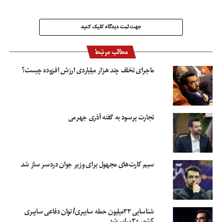
جهت ثبت دیدگاه کلیک کنید
مطالب مرتبط
ماجرای تخلف چند هزار میلیاردی ارزش افزوده چیست؟
تجارت پرسود به گفته آذری جهرمی
این که برخی شرکت ها با چه شگردهایی شما را مشترک ناخواسته این سیستم ها می
کنند و از شما پول می گیرند، موضوع بحث حاضر نیست. هر چه هست مدتی است
وزیر ارتباطات وارد ماجرا شده و از اپراتورهای تلفن همراه خواسته است:
سیم کارت‌های مجهول برای وزیر جوان دردسر ساز شد
۱ –
گزارش دهند که در سه سال گذشته چقدر از جیب مردم برای این سرویس ها
برداشت شده است؟
شناسایی ۳۳میلیون حمله سایبری/ توان دفاعی سایبری
۲ –
پول افرادی که ناخواسته از حساب شان کسر شده، به ایشان برگردد.
کشور ۳۰ برابر شد