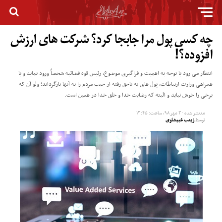
چه کسی پول مرا جابجا کرد؟ شرکت های ارزش
افزوده؟!
انتظار می رود با توجه به اهمیت و فراگیری موضوع، رئیس قوه قضائیه شخصاً ورود نماید و با
همراهی وزارت ارتباطات، پول های به ناحق رفته از جیب مردم را به آنها بازگرداند؛ ولو آن که
برخی را خوش نیاید و البته که رضایت خدا و خلق خدا در همین است.
منتشر شده
۳۰ مهر ۹۸, ساعت: ۱۳:۴۵
توسط
زینب غبیشاوی