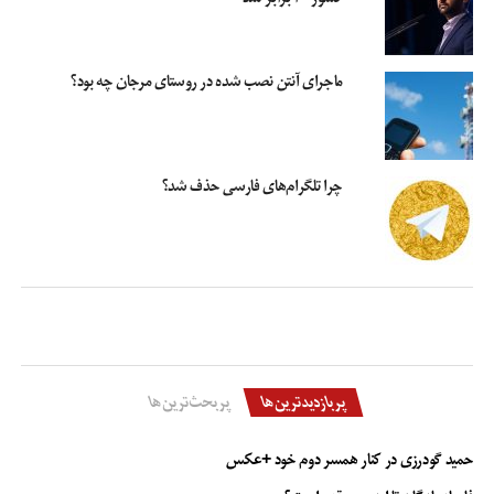
۳ –
سرویس های مذکور متوقف شود و سیستم تأیید مجدد برقرار شود بدین ترتیب که
اگر قرار است کسی عضو هر کدام از این سرویس ها شود، کدی تأیید پیامکی دریافت
ماجرای آنتن نصب شده در روستای مرجان چه بود؟
کند و آن را به شماره ای ارسال کند. در این صورت دیگر نمی توان کسی را بدون
رضایت قبلی عضو سرویسی کرد و از او پول گرفت.
بدیهی است که شرکت های ذینفع در برابر این اقدام مقاومت کنند چه آن که پای
چرا تلگرام‌های فارسی حذف شد؟
هزاران میلیارد تومان پول نقد در میان است که به طور مستمر به حساب شان واریز می
شود و بدتر این که باید مبالغ به ناحق گرفته را نیز بازگردانند.
دل کندن از “پول هزاران میلیارد تومانی سهل الوصول” برای هیچ کسی آسان نیست.
در این اثنا خبر رسید که شرکت های ارزش افزوده به دادستانی کل کشور شکایت کرده
اند و دادستانی دستور داده است که “اعلام جزئیات پولی که شرکت‌های ارزش‌افزوده
از مردم گرفته اند” متوقف شود.
هر چند جزئیات پرونده برای افکار عمومی شفاف نیست و لذا نمی توان درباره این
پربازدیدترین‌ها
پربحث‌ترین‌ها
دستور دادستانی ارزیابی قطعی داشت ولی هر چه باشد، در نهایت باید منتظر بود تا
حق الناسی که وزیر ارتباطات می گوید توسط این شرکت ها تضییع شده، احیا شود.
حمید گودرزی در کنار همسر دوم خود +عکس