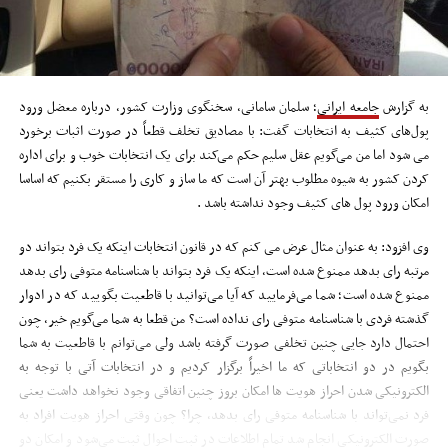
به گزارش
جامعه ایرانی
؛ سلمان سامانی، سخنگوی وزارت کشور، درباره معضل ورود
پول‌های کثیف به انتخابات گفت: با مصادیق تخلف قطعاً در صورت اثبات برخورد
می شود اما من می‌گویم عقل سلیم حکم می‌کند برای یک انتخابات خوب و برای اداره
کردن کشور به شیوه مطلوب بهتر آن است که ما ساز و کاری را مستقر بکنیم که اساسا
امکان ورود پول های کثیف وجود نداشته باشد .
وی افزود: به عنوان مثال عرض می کنم که در قانون انتخابات اینکه یک فرد بتواند دو
مرتبه رای بدهد ممنوع شده است، اینکه یک فرد بتواند با شناسنامه متوفی رای بدهد
ممنوع شده است؛ شما می‌فرمایید که آیا می‌توانید با قاطعیت بگویید که در ادوار
گذشته فردی با شناسنامه متوفی رای نداده است؟ من قطعا به شما می‌گویم خیر، چون
احتمال دارد جایی چنین تخلفی صورت گرفته باشد ولی می‌توانم با قاطعیت به شما
بگویم در دو انتخاباتی که ما اخیراً برگزار کردیم و در انتخابات آتی با توجه به
الکترونیکی شدن احراز هویت ها امکان بروز چنین اتفاقی وجود نخواهد داشت یعنی
فرد نمی‌تواند با شناسنامه متوفی رای بدهد، چرا؟ چون وقتی احراز هویت افراد به
صورت الکترونیکی انجام شد تمام اطلاعات در ثبت احوال ثبت می‌شود و امکان دو