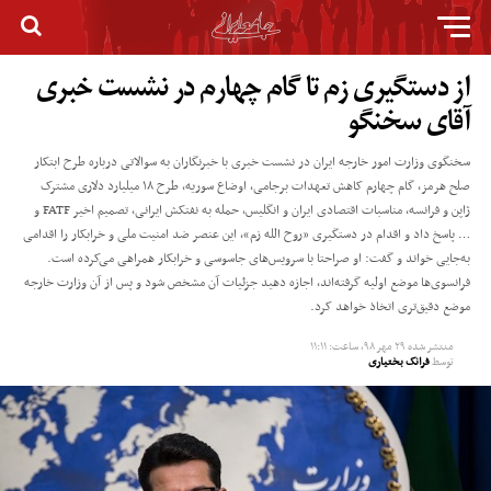
از دستگیری زم تا گام چهارم در نشست خبری
آقای سخنگو
سخنگوی وزارت امور خارجه ایران در نشست خبری با خبرنگاران به سوالاتی درباره طرح ابتکار
صلح هرمز، گام چهارم کاهش تعهدات برجامی، اوضاع سوریه، طرح ۱۸ میلیارد دلاری مشترک
ژاپن و فرانسه، مناسبات اقتصادی ایران و انگلیس، حمله به نفتکش ایرانی، تصمیم اخیر FATF و
… پاسخ داد و اقدام در دستگیری «روح الله زم»، این عنصر ضد امنیت ملی و خرابکار را اقدامی
به‌جایی خواند و گفت: او صراحتا با سرویس‌های جاسوسی و خرابکار همراهی می‌کرده است.
فرانسوی‌ها موضع اولیه گرفته‌اند، اجازه دهید جزئیات آن مشخص شود و پس از آن وزارت خارجه
موضع دقیق‌تری اتخاذ خواهد کرد.
منتشر شده
۲۹ مهر ۹۸, ساعت: ۱۱:۱۱
توسط
فرانک بختیاری