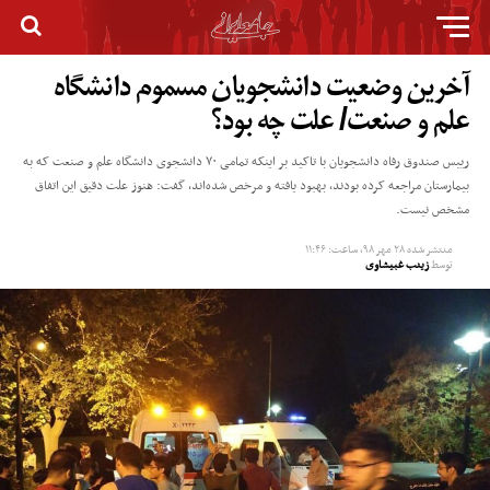
آخرین وضعیت دانشجویان مسموم دانشگاه
علم و صنعت/ علت چه بود؟
رییس صندوق رفاه دانشجویان با تاکید بر اینکه تمامی ۷۰ دانشجوی دانشگاه علم و صنعت که به
بیمارستان مراجعه کرده بودند، بهبود یافته و مرخص شده‌اند، گفت: هنوز علت دقیق این اتفاق
مشخص نیست.
منتشر شده
۲۸ مهر ۹۸, ساعت: ۱۱:۴۶
توسط
زینب غبیشاوی