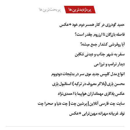
پربازدیدترین‌ها
پربحث‌ترین‌ها
حمید گودرزی در کنار همسر دوم خود +عکس
فاصله بازرگان تا ارزروم چقدر است؟
آیا روفرشی کشدار جمع میشه؟
سفر به شهر جذاب و دیدنی تنکابن
دیدار ترامپ و ترزا می
انواع مدل کلیپس جدید موی سر در بدلیجات دودووم
محسن یاری (بلاگر معروف در ترکیه ) استانبول یاری
عکس یادگاری مهمانداران هواپیما با احمدی‌نژاد
سایت چت فارسی آنلاین | پرشین چت | چت دنیا و صحرا چت
تولد غریبانه مهرانه مهین‌ترابی +عکس