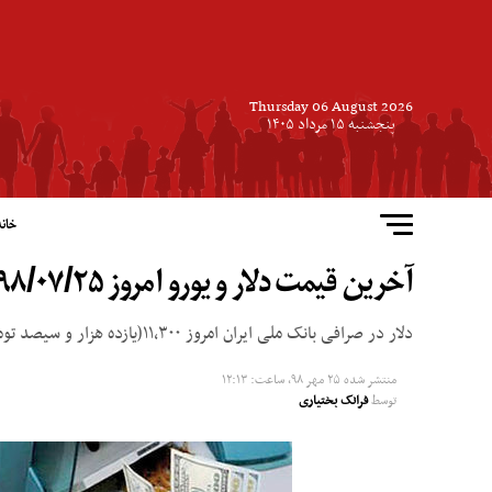
Thursday 06 August 2026
پنجشنبه ۱۵ مرداد ۱۴۰۵
خانه
آخرین قیمت دلار و یورو امروز ۱۳۹۸/۰۷/۲۵
دلار در صرافی بانک ملی ایران امروز ۱۱,۳۰۰(یازده هزار و سیصد تومان) خریداری شد که نسبت به دو روز گذشته تغییری نداشت.
منتشر شده
۲۵ مهر ۹۸, ساعت: ۱۲:۱۳
توسط
فرانک بختیاری