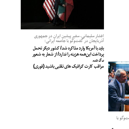
افشار سلیمانی، سفیر پیشین ایران در جمهوری
آذربایجان در گفت‌وگو با جامعه ایرانی:
باید با آمریکا وارد مذاکره شد/ کشور دیگر تحمل
پرداخت این‌همه هزینه را ندارد/ از شعار به شعور
برگردیم
مراقب کارت گرافیک های تقلبی باشید (فوری)
وگو با