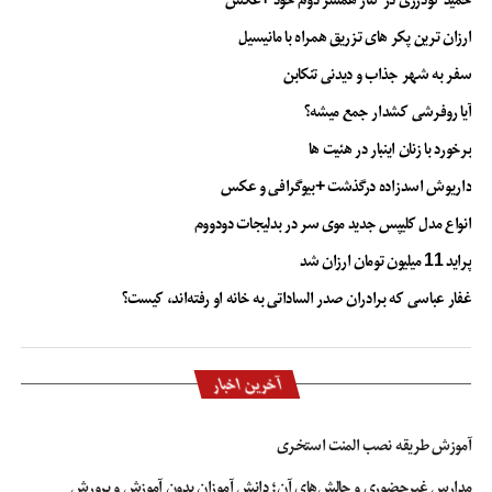
حمید گودرزی در کنار همسر دوم خود +عکس
ارزان ترین پکر های تزریق همراه با مانیسیل
سفر به شهر جذاب و دیدنی تنکابن
آیا روفرشی کشدار جمع میشه؟
برخورد با زنان اینبار در هئیت ها
داریوش اسدزاده درگذشت +بیوگرافی و عکس
انواع مدل کلیپس جدید موی سر در بدلیجات دودووم
پراید 11 میلیون تومان ارزان شد
غفار عباسی که برادران صدر الساداتی به خانه او رفته‌اند، کیست؟
آخرین اخبار
آموزش طریقه نصب المنت استخری
مدارس غیرحضوری و چالش‌های آن؛ دانش آموزان بدون آموزش و پرورش