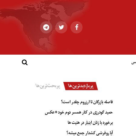
کس
پربازدیدترین‌ها
پربحث‌ترین‌ها
فاصله بازرگان تا ارزروم چقدر است؟
حمید گودرزی در کنار همسر دوم خود +عکس
برخورد با زنان اینبار در هئیت ها
آیا روفرشی کشدار جمع میشه؟