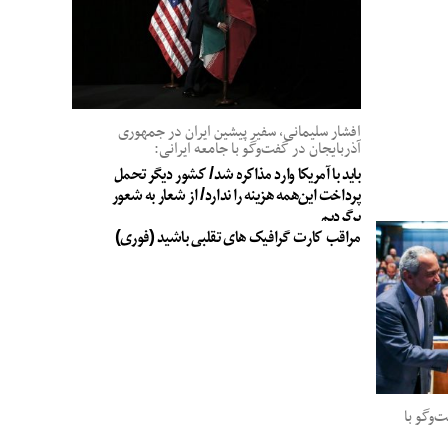
افشار سلیمانی، سفیر پیشین ایران در جمهوری
آذربایجان در گفت‌وگو با جامعه ایرانی:
باید با آمریکا وارد مذاکره شد/ کشور دیگر تحمل
پرداخت این‌همه هزینه را ندارد/ از شعار به شعور
برگردیم
مراقب کارت گرافیک های تقلبی باشید (فوری)
وگو با