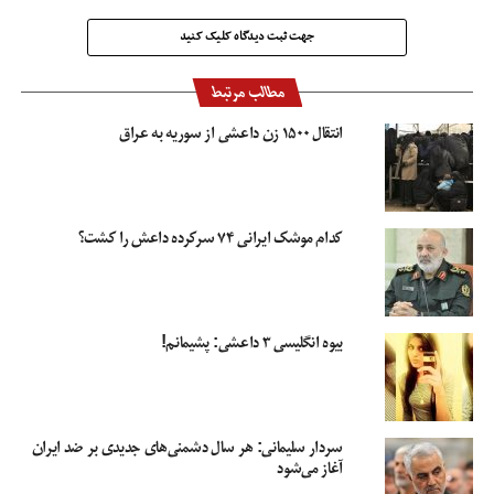
یافته‌اند.
جهت ثبت دیدگاه کلیک کنید
مطالب مرتبط
تصاویری از جنایات داعش
داعش
داعشی
درگیری مسلحانه زنان داعشی
دورهمی محرمانه زنان داعشی
زنان داعشی
سرکرده های گروه تروریستی داعش
انتقال ۱۵۰۰ زن داعشی از سوریه به عراق
فرماندهان داعش
کدام موشک ایرانی ۷۴ سرکرده داعش را کشت؟
بیوه انگلیسی ۳ داعشی: پشیمانم!
سردار سلیمانی: هر سال‌ دشمنی‌های‌ جدیدی بر ضد ایران
آغاز می‌شود‌