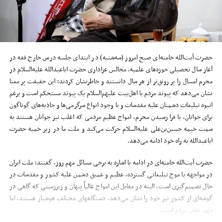
حضرت آیت‌الله خامنه‌ای صبح امروز (سه‌شنبه) در ابتدای جلسه درس خارج فقه در
آغاز سال تحصیلی حوزه‌های علمیه، مجالس عزاداری حضرت اباعبدالله علیه‌السلام در
محرم امسال را پر رونق‌تر از هر سال دانستند و خاطرنشان کردند: این حقیقت پر معنا
نشان می‌دهد که پیوند مردم با اهل‌بیت علیهم‌السلام یک پیوند مستحکم است و برغم
انبوه تبلیغات دشمنان علیه مقدسات و با وجود انواع سرگرمی‌ها و جاذبه‌های گوناگون
برای جوانان، با فرا رسیدن محرم، امواج عظیم مردمی که اغلب نیز جوانان هستند به
سمت خیمه حسین‌بن‌علی علیه‌السلام حرکت می‌کند و ملت ما در زیر خمیه حضرت
اباعبدالله به راه خود ادامه می‌دهد.
حضرت آیت‌الله خامنه‌ای در ادامه با اشاره به برخی مسائل مهم روز، گفتند: ملت ایران
در مواجهه با موج تبلیغاتی گسترده، عظیم و عمیق دشمن علیه کشور و مقدسات در
حال تصمیم‌گیری است، البته در مقابل این امواج غالباً پنهان و زیرزمینی که گاهی در
گوشه‌ای از کشور نیز خود را نشان می‌دهد، دستگاههای مختلف هوشیار هستند، اما
مهم، نقش مردم است.