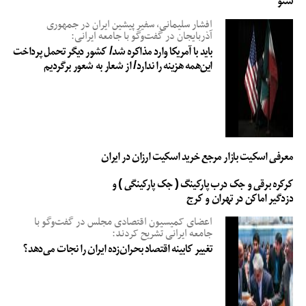
سئو
افشار سلیمانی، سفیر پیشین ایران در جمهوری
برجام
تحریم ایران
تحریم های آمریکا علیه ایران
تعهدات ایران در برجام
آذربایجان در گفت‌وگو با جامعه ایرانی:
رهبر انقلاب اسلامی
کشورهای عضو برجام
مذاکره با آمریکا
مذاکره با ایران
باید با آمریکا وارد مذاکره شد/ کشور دیگر تحمل پرداخت
این‌همه هزینه را ندارد/ از شعار به شعور برگردیم
معرفی اسکیت بازار مرجع خرید اسکیت ارزان در ایران
کرکره برقی و جک درب پارکینگ ( جک پارکینگی ) و
دزدگیر اماکن در تهران و کرج
اعضای کمیسیون اقتصادی مجلس در گفت‌وگو با
جامعه ایرانی تشریح کردند:
تغییر کابینه اقتصاد بحران‌زده ایران را نجات می‌دهد؟