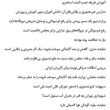
می‌گفتند مذاکره نمی‌کنیم مجبور شدند پای میز مذاکره بیایند، بنابراین تنها راه
آموزش طریقه نصب المنت استخری
مواجهه با ایران، فشار حداکثری است.
مدارس غیرحضوری و چالش‌های آن؛ دانش آموزان بدون آموزش و پرورش
حضرت آیت‌الله خامنه‌ای تأکید کردند: اگر دشمن توانست اثبات کند که فشار
وزارت نیرو یک مسیر روشن برای رفع فرسودگی و نوسازی تدریجی نیروگاه‌ها دارد
حداکثری علاج کار ایران و مؤثر بر روی ایران است، ایران و ملت عزیز ما دیگر روی
آسایش را نخواهند دید، چون پشت سر همه سیاستهای مستکبرانه آمریکا این سیاست
رفع فرسودگی در نیروگاه‌های برق حرارتی برای مجلس بااهمیت است
قرار خواهد گرفت و از این به بعد، هر چیزی را که قلدرانه از جمهوری اسلامی مطالبه
نیاز به شفافیت روند بودجه
کنند، اگر به آنها «چَشم» گفتیم، مسئله تمام است اما اگر «نه» گفتیم دوباره فشار
حداکثری آغاز خواهد شد.
نماینده ساری: کاهش درصد آلایندگی سوخت مازوت، یک کار مدیریتی و نظارتی است
ایشان، علت اصرار آمریکایی‌ها و واسطه کردن برخی اروپایی‌ها برای مذاکره و دیدار را
نماینده سقز و بانه: مجلس نباید نسبت به مازوت‌سوزی بی‌تفاوت باشد
در همین چارچوب دانستند و افزودند: البته من راجع به اروپایی‌ها در یک وقت دیگر
بررسی امکانات صرافی توبیت برای کاربران ایرانی
صحبت خواهم کرد اما علت اصرار آنها به اینکه اگر با رئیس‌جمهور آمریکا یک جلسه
بگذارید همه مشکلات شما حل خواهد شد، این است که اثبات کنند فشار حداکثری
نماینده سلماس: وزارت نفت باید آلایندگی سوخت مازوت را به صفر برساند
در مقابل ایران یک سیاست موفق است و باید همین سیاست را به کار بست.
سپهوند:‌ مازوت‌سوزی با دستور شورای عالی امنیت ملی است
رهبر انقلاب اسلامی تأکید کردند: ما در مقابل باید ثابت کنیم که سیاست فشار
شهرداری تهران چه قدر در بحران آب مسئول است؟
حداکثری در مقابل ملت ایران پشیزی ارزش ندارد.
نماینده ساوه: آلودگی هوا کاسبانی دارد
حضرت آیت‌الله خامنه‌ای سخنان خود در خصوص مذاکره با آمریکا را در دو نکته