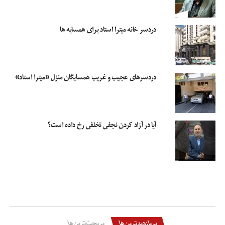
یابد.
دردسر خانه میترا استاد برای همسایه ها
اعدام نجفی
رضایت
قتل میترا استاد
محمد علی نجفی
محمدعلی نجفی
مسعود استاد
میترا استاد
همسر دوم محمد علی نجفی
دردسرهای عجیب و غریب همسایگان منزل «میترا استاد»
آیا در آزاد کردن نجفی تخلفی رخ داده است؟
پربازدیدترین‌ها
پربحث‌ترین‌ها