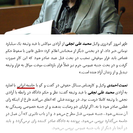
ظهر امروز گودرزی وکیل
محمد علی نجفی
از آزادی موکلش با قید وثیقه یک میلیارد
تومانی خبر داد. او در بخشی دیگر از سخنانش اعلام کرد: «طبق قانون با سقوط حکم
قصاص باید قرار موقوفی تعقیب در بحث قتل عمد صادر شود که این کار صورت
گرفت و در بحث جنبه عمومی جرم نیز فعلاً قرار بازداشت موقت موکل به قرار وثیقه
تبدیل و از زندان آزاد شده است.»
نعمت احمدی
وکیل و کارشناس مسائل حقوقی در گفت و گو با
جامعه ایرانی
با اشاره
به آزادی
محمد علی نجفی
با قید وثیقه گفت: نظر و حکم دادگاه در رابطه با آزادی
نجفی با وثیقه کاملا درست بود. در پرونده قتلی که اتفاق می‌افتد فارغ از اینکه رای
قطعی صادر شود یا نه، اگر اولیای دم رضایت بدهند و از جنبه خصوصی رسیدگی به
آن منتفی شود، جنبه عمومی قتل مطرح می‌شود و از باب تاثیری که آن عمل در
جامعه می‌گذارد بررسی می‌شود. پرونده به دادگاه صادر کننده رای برمی‌گردد و باید
در آنجا بار دیگر از باب جنبه عمومی بررسی می‌شود.