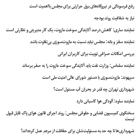
رفع فرسودگی در نیروگاه‌های برق حرارتی برای مجلس بااهمیت است
اینکه مانع از اصلاحات جزیی و موثر در این فضا می‌شود نتیجه دیگری در بر‌ندارد.
نیاز به شفافیت روند بودجه
نماینده ساری: کاهش درصد آلایندگی سوخت مازوت، یک کار مدیریتی و نظارتی است
بودجه فضای مجازی
شبکه های اجتماعی
عباس عبدی
فضای مجازی
نماینده سقز و بانه: مجلس نباید نسبت به مازوت‌سوزی بی‌تفاوت باشد
بررسی امکانات صرافی توبیت برای کاربران ایرانی
نماینده سلماس: وزارت نفت باید آلایندگی سوخت مازوت را به صفر برساند
سپهوند:‌ مازوت‌سوزی با دستور شورای عالی امنیت ملی است
شهرداری تهران چه قدر در بحران آب مسئول است؟
نماینده ساوه: آلودگی هوا کاسبانی دارد
سخنگوی کمیسیون قضایی و حقوقی مجلس: روند اجرای قانون هوای پاک قابل قبول
نیست
شهرداری‌ها تا چه حد به مسئولیت‌شان برای حفاظت از مردم عمل کرده‌اند؟