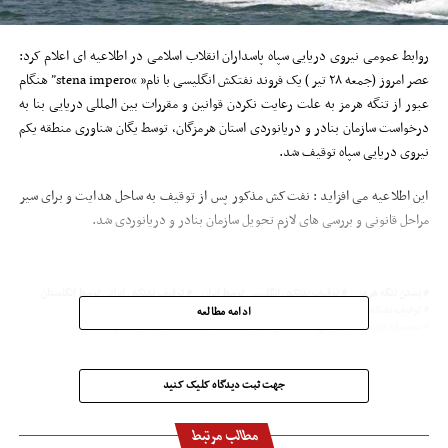
روابط عمومی نیروی دریایی سپاه پاسداران انقلاب اسلامی در اطلاعیه ای اعلام کرد:
عصر امروز (جمعه ۲۸ تیر ) یک فروند نفتکش انگلیسی با نام” “stena impero” هنگام
عبور از تنگه هرمز به علت رعایت نکردن قوانین و مقررات بین المللی دریایی بنا به
درخواست سازمان بنادر و دریانوردی استان هرمزگان، توسط یگان شناوری منطقه یکم
نیروی دریایی سپاه توقیف شد.
این اطلاعیه می افزاید : نفت‌کش مذکور پس از توقیف به ساحل هدایت و برای سیر
مراحل قانونی و بررسی های لازم تحویل سازمان بنادر و دریانوردی شد.
بستن تنگه هرمز
توقیف نفتکش انگلیسی توسط ایران
توقیف نفتکش ایرانی توسط انگلستان
توقیف نفتکش ایرانی در جبل‌الطارق
حمله عربستان به نفتکش ایرانی
ادامه مطالعه
محموله های نفتکش ایرانی
مسدود کردن تنگه هرمز
نفتکش های عمانی
جهت ثبت دیدگاه کلیک کنید
مطالب مرتبط