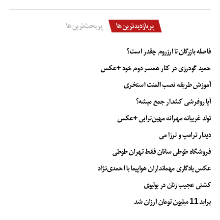
پربازدیدترین‌ها
پربحث‌ترین‌ها
فاصله بازرگان تا ارزروم چقدر است؟
حمید گودرزی در کنار همسر دوم خود +عکس
آموزش طریقه نصب المنت استخری
آیا روفرشی کشدار جمع میشه؟
تولد غریبانه مهرانه مهین‌ترابی +عکس
دیدار ترامپ و ترزا می
فروشگاه طوطی سانان فقط تهران طوطی
عکس یادگاری مهمانداران هواپیما با احمدی‌نژاد
کشتی عجیب زنان در بولیوی
پراید 11 میلیون تومان ارزان شد