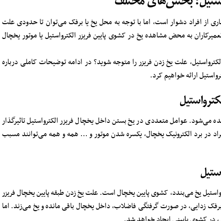
استیل؛ بخش‌های مختلف
اری از افراد دشوار است، اما با توجه به محل یخ یا برفک می‌توان تا حدودی علت
عمیرکاران به محض مشاهده یخ در کشوی پایین فریزر الکترواستیل یا موتور یخچال
کترواستیل، علت یخ زدن فریزر را متوجه شوید؟ در ادامه توضیحات کاملی درباره
رواستیل ارائه خواهیم کرد.
کترواستیل
ده می‌شود. عوامل متعددی در یخ بستن داخل یخچال فریزر الکترواستیل تاثیرگذار
اد در برد الکترونیک یخچال، یکسره شدن موتور و … همه و همه می‌توانند مسبب
ستیل
رواستیل یخ می‌بندد، کشوی پایین یخچال است. علت یخ زدن طبقه پایین یخچال فریزر
رفک زدایی، در صورت گرفتگی فاضلاب، داخل یخچال باقی مانده و یخ می‌زند. اما
ل، در کشوی پایینی ایجاد خواهد شد.