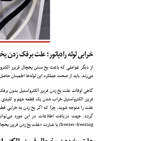
خرابی لوله رادیاتور؛ علت برفک زدن یخ
از دیگر عواملی که باعث یخ بستن یخچال فریزر الکترو
می‌زند، باید از صحت عملکرد این لوله‌ها اطمینان حاصل
گاهی اوقات علت یخ زدن فریزر الکترواستیل بدون برف
فریزر الکترواستیل خراب شدن یک قطعه مهم و کلیدی م
علت را متوجه شوید. چرا که اگر یخ زدن به خرابی قطعا
freezer-freezing/ یا عبارت “علت یخ زدن فریزر یخچال الکترواستیل کاری‌تی” را در گوگل سرچ کنید.