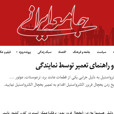
سیاست
جامعه و فرهنگ
اقتصاد
سبک زندگی
پرونده ویژه
فیلم و ع
 راهنمای تعمیر توسط نمایندگی
واستیل به دلیل خرابی یکی از قطعات مانند برد، ترموستات، موتور ….
دن یخچال فریزر الکترواستیل اقدام به تعمیر یخچال الکترواستیل نمایید.
 دلیلی هستیم! یخ زدن (یخچال فریزر بدون برفک) ممکن است در کف، کشوی پایینی