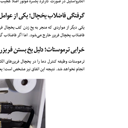
الکترواستیل در صورت کارکرد یکسره موتور اصلا عجیب و
گرفتگی فاضلاب یخچال؛ یکی از عوامل ی
یکی دیگر از مواردی که منجر به یخ زدن کف یخچال فر
فاضلاب یخچال فریزر خارج می‌شود. اما اگر فاضلاب گرف
خرابی ترموستات؛ دلیل یخ بستن فریزر 
ترموستات وظیفه کنترل دما را در یخچال فریزرهای الک
انجام نخواهد شد. نتیجه این اتفاق نیز مشخص است؛ یخ