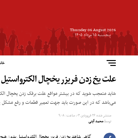
Thursday 06 August 2026
پنجشنبه ۱۵ مرداد ۱۴۰۵
خانه
علت یخ زدن فریزر یخچال الکترواستیل و
شاید متعجب شوید که در بیشتر مواقع علت برفک زدن یخچال الکتر
می‌باشد که در این صورت باید جهت تعمیر قطعات و رفع مشکل یخ ز
منتشر شده
۲۶ فروردین ۰۳, ساعت: ۹:۰۸
توسط
محمد آیتی
گاهی شاهد یخ زدن فریزر یخچال الکترواستیل بدون هیچ