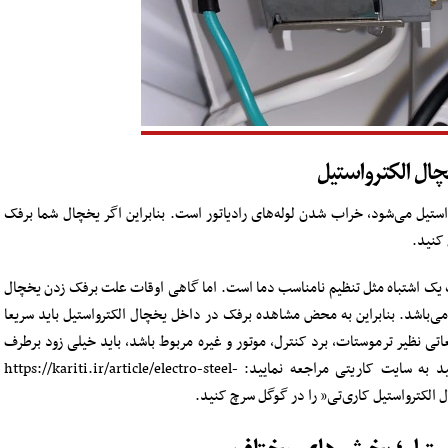
چال الکترواستیل
استیل می‌شود، خراب شدن لوله‌های رادیاتور است. بنابراین اگر یخچال شما برفک
 کنید.
ک یک اشتباه مثل تنظیم نامناسب دما است. اما گاهی اوقات علت برفک زدن یخچال
ی‌باشد. بنابراین به محض مشاهده برفک در داخل یخچال الکترواستیل باید سریعا
تی نظیر ترموستات، برد کنترل، موتور و غیره مربوط باشد، باید خیلی زود برطرف
گردد. جهت دریافت اطلاعات در این مورد می‌توانید به سایت کاریتی مراجعه نمایید: https://kariti.ir/article/electro-steel-