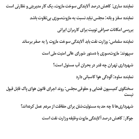
اگر سایتی دارید و یا این که در سایر شبکه های اجتماعی فعالید، می توانید از آن
نماینده ساری: کاهش درصد آلایندگی سوخت مازوت، یک کار مدیریتی و نظارتی است
فضاها برای افزایش دادن فالوورهای خود به صورت رایگان بهره ببرید. به این صورت
که آدرس پیج اینستاگرام خود را در سایت یا در بیوگرافی سایر صفحات اجتماعی خود
نماینده سقز و بانه: مجلس نباید نسبت به مازوت‌سوزی بی‌تفاوت باشد
قرار میدهید و بازدیدکنندگان و فالوورهای شما با مشاهده‎ ی آن ترغیب می شوند که
بررسی امکانات صرافی توبیت برای کاربران ایرانی
پیج اینستاگرام شما را هم دنبال کنند. بنابراین تا جایی که می توانید از تمامی بسترها
استفاده کنید.
نماینده سلماس: وزارت نفت باید آلایندگی سوخت مازوت را به صفر برساند
سپهوند:‌ مازوت‌سوزی با دستور شورای عالی امنیت ملی است
انتشار پست های وایرال شونده
شهرداری تهران چه قدر در بحران آب مسئول است؟
پست های وایرال شونده، پست هایی هستند که به خاطر جذابیت بالا یا تناسب با
موقعیت زمانی خاص، به صورت ویروسی بین مردم پخش می شوند. یعنی وقتی یک
نماینده ساوه: آلودگی هوا کاسبانی دارد
نفر آن را مشاهده می کند، نمی تواند آن را به تعداد زیادی از دوستان خود ارسال
سخنگوی کمیسیون قضایی و حقوقی مجلس: روند اجرای قانون هوای پاک قابل قبول
نکند. در نتیجه دفعات بازدید از این پست ها به شدت افزایش یافته و احتمال این که
نیست
فالوورهایتان افزایش یابد، بسیار بیشتر خواهد شد. تهیه چنین پست هایی کار سختی
است اما لازم نیست که هر روز چنین کاری انجام دهید. اگر هر چند ماه یک بار چنین
شهرداری‌ها تا چه حد به مسئولیت‌شان برای حفاظت از مردم عمل کرده‌اند؟
محتوایی تولید کنید، تعداد فالوورهایتان افزایش قابل توجهی را تجربه خواهد کرد.
جوکار: کاهش درصد آلایندگی مازوت وظیفه وزارت نفت است
تعامل داشتن با پیج های همکاران