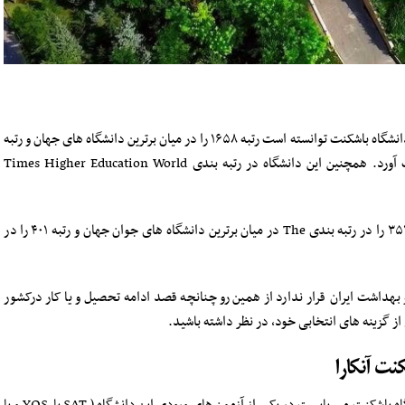
طبق آخرین آمار و اطلاعات بدست آمده در سال ۲۰۲۰، دانشگاه باشکنت توانسته است رتبه ۱۶۵۸ را در میان برترین دانشگاه های جهان و رتبه
۴۰ را در میان برترین دانشگاه های کشور ترکیه بدست آورد. همچنین این دانشگاه در رتبه بندی Times Higher Education World
علاوه بر موارد گفته شده دانشگاه باشکنت رتبه ۴۰۰ – ۳۵۱ را در رتبه بندی The در میان برترین دانشگاه های جوان جهان و رتبه ۴۰۱ را در
و بهداشت ایران قرار ندارد از همین رو چنانچه قصد ادامه تحصیل و یا کار درکشور
 از گزینه های انتخابی خود، در نظر داشته باشید.
ت آنکارا
دانشجویان بین المللی جهت پذیرش و تحصیل در دانشگاه باشکنت می بایست در یکی از آزمون های ورودی این دانشگاه ( SAT یا YOS و یا