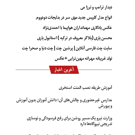
دیدار ترامپ و ترزا می
انواع مدل کلیپس جدید موی سر در بدلیجات دودووم
عکس یادگاری مهمانداران هواپیما با احمدی‌نژاد
محسن یاری (بلاگر معروف در ترکیه ) استانبول یاری
سایت چت فارسی آنلاین | پرشین چت | چت دنیا و صحرا چت
تولد غریبانه مهرانه مهین‌ترابی +عکس
آخرین اخبار
آموزش طریقه نصب المنت استخری
مدارس غیرحضوری و چالش‌های آن؛ دانش آموزان بدون آموزش
و پرورش
وزارت نیرو یک مسیر روشن برای رفع فرسودگی و نوسازی
تدریجی نیروگاه‌ها دارد