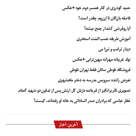
حمید گودرزی در کنار همسر دوم خود +عکس
فاصله بازرگان تا ارزروم چقدر است؟
آیا روفرشی کشدار جمع میشه؟
آموزش طریقه نصب المنت استخری
دیدار ترامپ و ترزا می
تولد غریبانه مهرانه مهین‌ترابی +عکس
فروشگاه طوطی سانان فقط تهران طوطی
تعرض راننده سرویس مدرسه به دختر ماهشهری
تصویری تاثربرانگیز از فرمانده دژبان کل ارتش پس از تدفین دو شهید گمنام
غفار عباسی که برادران صدر الساداتی به خانه او رفته‌اند، کیست؟
آخرین اخبار