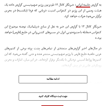
به گزارش
جامعه ایرانی
؛ خبرنگار کانال ۱۳ تلویزیون رژیم صهیونیستی گزارش داده یک
هیئت رسمی از این رژیم در کنفرانس امنیت دریایی که فردا (یکشنبه) در بحرین
برگزار می‌شود شرکت خواهد کرد.
خبرنگار کانال ۱۳ با گزارش این خبر به نقل از منابع دیپلماتیک نوشته موضوع این
کنفرانس «مقابله با ستیزه‌جویی ایران در مسیرهای کشتی‌رانی در خلیج [فارس] خواهد
بود.»
در سال‌های اخیر گزارش‌های متعددی از تماس‌های پشت پرده برخی از کشورهای
عربی حاشیه خلیج فارس با رژیم صهیونیستی منتشر شده و حتی گفته می‌شود که این
کشورها روابط امنیتی نزدیکی با یکدیگر برقرار کرده‌اند. در این میان، امارات و بحرین
رویکردی علنی‌تر در پیش گرفته‌اند.
ادامه مطالعه
بحرین
تحریم ایران
رژیم بحرین
روابط ایران و بحرین
جهت ثبت دیدگاه کلیک کنید