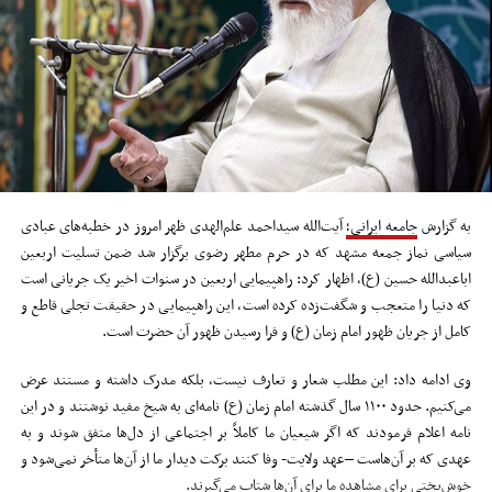
به گزارش
جامعه ایرانی؛
آیت‌الله سیداحمد علم‌الهدی ظهر امروز در خطبه‌های عبادی
سیاسی نماز جمعه مشهد که در حرم مطهر رضوی برگزار شد ضمن تسلیت اربعین
اباعبدالله حسین (ع)، اظهار کرد: راهپیمایی اربعین در سنوات اخیر یک جریانی است
که دنیا را متعجب و شگفت‌زده کرده است، این راهپیمایی در حقیقت تجلی قاطع و
کامل از جریان ظهور امام زمان (ع) و فرا رسیدن ظهور آن حضرت است.
وی ادامه داد: این مطلب شعار و تعارف نیست، بلکه مدرک داشته و مستند عرض
می‌کنیم. حدود ۱۱۰۰ سال گذشته امام زمان (ع) نامه‌ای به شیخ مفید نوشتند و در این
نامه اعلام فرمودند که اگر شیعیان ما کاملاً بر اجتماعی از دل‌ها متفق شوند و به
عهدی که بر آن‌هاست –عهد ولایت- وفا کنند برکت دیدار ما از آن‌ها متأخر نمی‌شود و
خوش‌بختی برای مشاهده ما برای آن‌ها شتاب می‌گیرند.