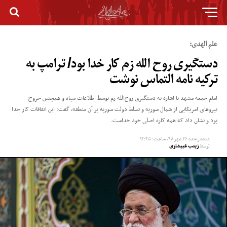
علم الهدی:
دستگیری روح الله زم کار خدا بود/ ترامپ به
ترکیه نامه التماس نوشت
امام جمعه مشهد با اشاره به دستگیری روح‌الله زم توسط اطلاعات سپاه و همچنین خروج
نیرو‌های امریکایی از شمال سوریه و تسلط دولت سوریه بر آن منطقه، گفت: این اتفاقات کار خدا
بود و نشان داد که همه کاره اصلی خود خداست.
منتشر شده
۲۶ مهر ۹۸, ساعت: ۱۴:۴۵
توسط
زینب غبیشاوی