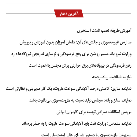
علم‌الهدی افزود: آنکه در این بین ضرر دید، امریکا بود که مزدوران خود را از دست
آخرین اخبار
داد و به دریوزگی پیش ترکیه افتاد و ترامپ نامه التماس نوشت که ترکیه این کار را
نکند و رئیس‌جمهور ترکیه هم نامه ترامپ را در سطل زباله انداخت.
آموزش طریقه نصب المنت استخری
وی تصریح کرد: از سوی دیگر حلقه محاصره اسرائیل به وسیله محور مقاومت تکمیل
مدارس غیرحضوری و چالش‌های آن؛ دانش آموزان بدون آموزش و پرورش
شد. اسرائیلی که دردانه امریکاست اکنون در محاصر حلقه مقاومت قرار گرفته است.
وزارت نیرو یک مسیر روشن برای رفع فرسودگی و نوسازی تدریجی نیروگاه‌ها دارد
سوریه بر تمام کشور مسلط شد و نیرو‌های حماس و حزب‌الله لبنان نیز از سوی دیگر
اسرائیل را محاصره کرده‌اند.
رفع فرسودگی در نیروگاه‌های برق حرارتی برای مجلس بااهمیت است
نماینده، ولی فقیه در خراسان رضوی اضافه کرد: بنای خدا بر این است که دشمنان
نیاز به شفافیت روند بودجه
خود را به دست خودشان هلاک می‌کند و این اتفاقات از برکت اربعین حسینی است.
نماینده ساری: کاهش درصد آلایندگی سوخت مازوت، یک کار مدیریتی و نظارتی است
نماینده سقز و بانه: مجلس نباید نسبت به مازوت‌سوزی بی‌تفاوت باشد
آمد نیوز
بازداشت روح الله زم
دستگگیری زم
روح الله زم
روح الله زم آمد نیوز
علم الهدی
کانال تلگرامی آمد نیوز
محمد علی زم
بررسی امکانات صرافی توبیت برای کاربران ایرانی
نماینده سلماس: وزارت نفت باید آلایندگی سوخت مازوت را به صفر برساند
سپهوند:‌ مازوت‌سوزی با دستور شورای عالی امنیت ملی است