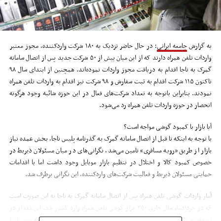
به گزارش
جامعه ایرانی
؛ در حال حاضر نزدیک به ۱۸۰ شرکت واردکننده، مجوز معتبر
واردات تلفن همراه دارند که از این میان بیش از ۵۰ شرکت جدید پس از اتصال سامانه
گمرک به ناجا اقدام به دریافت مجوز واردات نموده‌اند. همچنین از ابتدای سال ۹۸
تاکنون ۱۱۵ شرکت اقدام به ثبت سفارش و ۹۸ شرکت نیز اقدام به واردات تلفن همراه
نمودند. بنابراین باتوجه به تعداد شرکت‌های فعال در این حوزه شائبه وجود هرگونه
انحصار در حوزه واردات تلفن همراه رد می‌شود.
آیا بازار با کمبود گوشی مواجه است؟
با توجه به اینکه تا قبل از اتصال سامانه گمرک به گذرنامه پلیس ناجا، بخش عمده نیاز
بازار از طریق «رویه مسافری» تامین می‌شد، نگرانی‌های در میان مسئولان ذیربط در
خصوص کمبود کالا و اختلال در تنظیم بازار موبایل وجود داشت اما با اقدامات
حمایتی مسئولان ذیربط و فعالیت شرکت‌های واردکننده، این نگرانی برطرف شد.
آمار واردات گوشی تلفن همراه پس از اتصال سامانه گمرک به ناجا به این صورت است
که در خردادماه سال جاری ۳۵۰ هزار گوشی تلفن همراه وارد کشور شد. این مقدار در
تیرماه به ۵۳۰ هزار دستگاه، در مردادماه ۹۰۰ هزار دستگاه، در شهریور به بیش از ۱