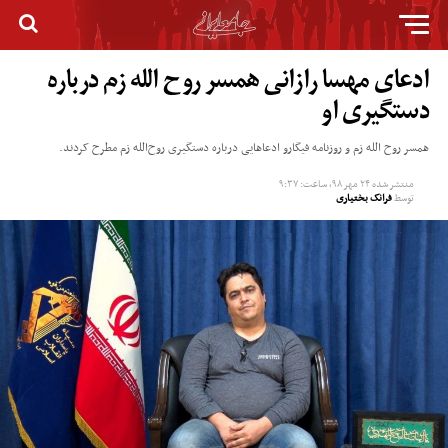
ادعای مهسا رازانی همسر روح الله زم درباره
دستگیری او
همسر روح الله زم و روزنامه فیگارو ادعاهایی درباره دستگیری روح‌الله زم مطرح کردند.
منتشر شده
۲۴ مهر ۹۸, ساعت: ۹:۳۷
توسط
فرانک بختیاری