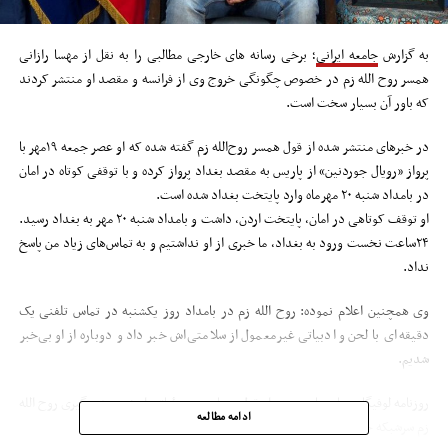
به گزارش
جامعه ایرانی
؛ برخی رسانه های خارجی مطالبی را به نقل‌ از مهسا رازانی
همسر روح الله زم در خصوص چگونگی خروج وی از فرانسه و مقصد او منتشر کردند
که باور آن بسیار سخت است.
در خبرهای منتشر شده از قول همسر روح‌الله زم گفته شده که او عصر جمعه ۱۹مهر با
پرواز «رویال جوردنین» از پاریس به مقصد بغداد پرواز کرده و با توقفی کوتاه در امان
در بامداد شنبه ۲۰ مهرماه وارد پایتخت بغداد شده است.
او توقف کوتاهی در امان، پایتخت اردن، داشت و بامداد شنبه ۲۰ مهر به بغداد رسید.
۲۴ساعت نخست ورود به بغداد، ما خبری از او نداشتیم و به تماس‌های زیاد من پاسخ
نداد.
وی همچنین اعلام نموده: روح الله زم در بامداد روز یکشنبه در تماس تلفنی یک‌
دقیقه‌ای با لحن و ادبیاتی غیرمعمول از سلامتی‌اش خبر داد و دوباره از او بی‌خبر
شدیم.
روزنامه لوفیگارو چاپ پاریس هم از قول «منابعی» جزئیاتی از نحوه دستگیری روح الله
ادامه مطالعه
زم سرشبکه جریان معاند امد نیوز منتشر کرده‌ است.