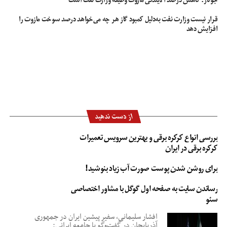
کنار یکدیگر بخوابید «اینگونه نارحتی بین شما از بین می رود.»
قرار نیست وزارت نفت به‌دلیل کمبود گاز هر چه می‌خواهد درصد سوخت مازوت را
افزایش دهد
آزمایش اعتیاد قبل ازدواج
آزمایشات ژنتیک در ازدواج
آسیب های ازدواج در سنین بالا
آمادگی برای ازدواج
آمار ازدواج در فضای مجازی
توصیه‌هایی برای کنترل خشم در زندگی زناشویی
از دست ندهید
بررسی انواع کرکره برقی و بهترین سرویس تعمیرات
کرکره برقی در ایران
برای روشن شدن پوست صورت آب زیاد بنوشید!
رساندن سایت به صفحه اول گوگل با مشاور اختصاصی
سئو
افشار سلیمانی، سفیر پیشین ایران در جمهوری
آذربایجان در گفت‌وگو با جامعه ایرانی: