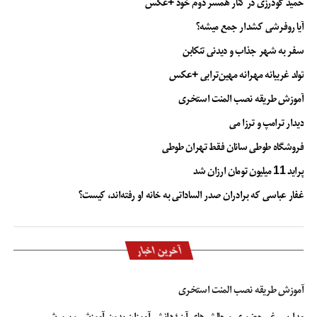
حمید گودرزی در کنار همسر دوم خود +عکس
آیا روفرشی کشدار جمع میشه؟
سفر به شهر جذاب و دیدنی تنکابن
تولد غریبانه مهرانه مهین‌ترابی +عکس
آموزش طریقه نصب المنت استخری
دیدار ترامپ و ترزا می
فروشگاه طوطی سانان فقط تهران طوطی
پراید 11 میلیون تومان ارزان شد
غفار عباسی که برادران صدر الساداتی به خانه او رفته‌اند، کیست؟
آخرین اخبار
آموزش طریقه نصب المنت استخری
مدارس غیرحضوری و چالش‌های آن؛ دانش آموزان بدون آموزش و پرورش