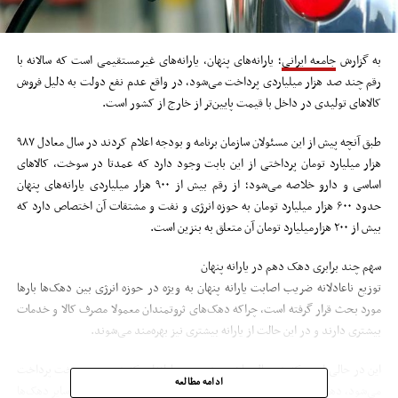
به گزارش
جامعه ایرانی
؛ یارانه‌های پنهان، یارانه‌های غیرمستقیمی است که سالانه با
رقم چند صد هزار میلیاردی پرداخت می‌شود، در واقع عدم نفع دولت به دلیل فروش
کالاهای تولیدی در داخل با قیمت پایین‌تر از خارج از کشور است.
طبق آنچه پیش از این مسئولان سازمان برنامه و بودجه اعلام کردند در سال معادل ۹۸۷
هزار میلیارد تومان پرداختی از این بابت وجود دارد که عمدتا در سوخت، کالاهای
اساسی و دارو خلاصه می‌شود؛ از رقم بیش از ۹۰۰ هزار میلیاردی یارانه‌های پنهان
حدود ۶۰۰ هزار میلیارد تومان به حوزه انرژی و نفت و مشتقات آن اختصاص دارد که
بیش از ۲۰۰ هزارمیلیارد تومان آن متعلق به بنزین است.
سهم چند برابری دهک دهم در یارانه پنهان
توزیع ناعادلانه ضریب اصابت یارانه پنهان به ویژه در حوزه انرژی بین دهک‌ها بارها
مورد بحث قرار گرفته است، چراکه دهک‌های ثروتمندان معمولا مصرف کالا و خدمات
بیشتری دارند و در این حالت از یارانه بیشتری نیز بهره‌مند می‌شوند.
این در حالی است که در حال حاضر و در حوزه یارانه‌ای که در حوزه سوخت پرداخت
ادامه مطالعه
می‌شود، دهک دهم که ثروتمندترین گروه جامعه به شمار می‌رود ۲۳ برابر سایر دهک‌ها