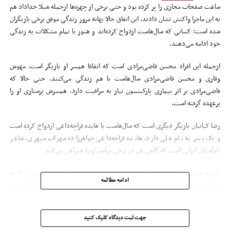
ساعت صفحات مجازی را پر کرده بود و حتی برخی از چهره‌ها ازجمله شیلا خداداد هم
به این ماجرا واکنش نشان دادند. این اتفاق حالا بهانه مرور زندگی موفق برخی بازیگران
شده است؛ کسانی که سال‌هاست ازدواج کرده‌اند و هنوز با تمام مشکلات به زندگی
خود ادامه می‌دهند.
ازجمله این افراد محسن قاضی‌مرادی است که اتفاقا همسر او بازیگر است. مهوش
وقاری و محسن قاضی‌مرادی سال‌هاست با هم زندگی می‌کنند. حتی حالا که
قاضی‌مرادی بر اثر بیماری پارکینسون نیاز به مراقبت دارد، همسرش پرستاری او را
برعهده گرفته است.
رضا کیانیان بازیگر دیگری است که سال‌هاست با‌ هایده قراچه‌داغی ازدواج کرده است
و یک پسر به نام علی دارد. ‌هایده قراچه‌داغی خواهرزاده سهراب سپهری، شاعر
نام‌آشنای ایرانی است که گاهی هم در برخی مراسم او را همراهی می‌کند.
فاطمه معتمد آریا هم از ‌سال ۱۳۶۰ که با احمد حامد ازدواج کرده تا همین حالا به
ادامه مطالعه
زندگی خود در کنار او ادامه داده است. نکته جالب این‌که معتمد آریا خود برای
ازدواج با احمد حامد پیشقدم شده است: «چند دفعه‌ای همدیگر را دیدیم و بعد از دو
ماه به احمد گفتم با من ازدواج می‌کنی؟ گفت من باید برگردم سوئد. گفتم ولش کن
جهت ثبت دیدگاه کلیک کنید
حالا بیا یک‌سال با هم زندگی کنیم لااقل کمیته ما را نمی‌گیرد. اگر نخواستی بعد از