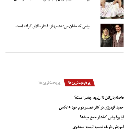
البته او هم عاشق شد و نهایتا در ‌سال ۸۴ با هم ازدواج کردیم.»
انجمن بازیگران
بازیگران ایرانی
بازیگران زن ایرانی
خانه هنرمندان ایران
مهناز افشار
پیامی که نشان می‌دهد مهناز افشار طلاق گرفته است
هنرمندان
پربازدیدترین‌ها
پربحث‌ترین‌ها
فاصله بازرگان تا ارزروم چقدر است؟
حمید گودرزی در کنار همسر دوم خود +عکس
آیا روفرشی کشدار جمع میشه؟
آموزش طریقه نصب المنت استخری